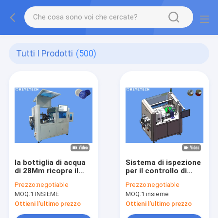
Tutti I Prodotti
(500)
la bottiglia di acqua
Sistema di ispezione
di 28Mm ricopre il
per il controllo di
sistema di ispezione
qualità dei cappucci
Prezzo:
negotiable
Prezzo:
negotiable
visivo della chiusura
e delle chiusure di
MOQ:
1 INSIEME
MOQ:
1 insieme
per le industrie delle
alluminio
bevande
Ottieni l'ultimo prezzo
Ottieni l'ultimo prezzo