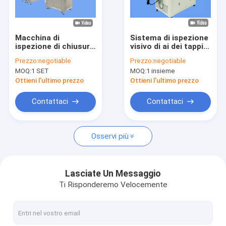
Giro della fabbrica
Controllo di qualità
Macchina di
Sistema di ispezione
ispezione di chiusura
visivo di ai dei tappi
Contattici
da 28 mm con HMI
di bottiglia
Prezzo:
negotiable
Prezzo:
negotiable
adattata allo
dell'antiparassitario
MOQ:
1 SET
MOQ:
1 insieme
standard nazionale
con la lente piana
Notizie
Ottieni l'ultimo prezzo
Ottieni l'ultimo prezzo
Richieda una citazione
Contattaci
Contattaci
Osservi più
Macchina per l'ispezione delle bottiglie
Macchina di ispezione del tappo
Lasciate Un Messaggio
Ti Risponderemo Velocemente
Macchina per l'ispezione della preforma
Macchina di ispezione IML