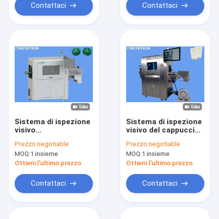
Contattaci
Contattaci
Sistema di ispezione
Sistema di ispezione
visivo
visivo del cappuccio
completamente
di AI dell'officina di
Prezzo:
negotiable
Prezzo:
negotiable
automatizzato del
GMP per la tazza di
MOQ:
1 insieme
MOQ:
1 insieme
CCD per le chiusure
carta eliminabile
del cappuccio di 1L
Ottieni l'ultimo prezzo
Ottieni l'ultimo prezzo
Sprite
Contattaci
Contattaci