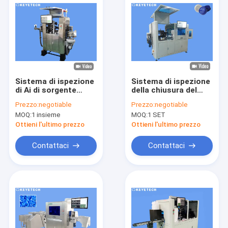
Sistema di ispezione
Sistema di ispezione
di Ai di sorgente
della chiusura del
luminosa di industria
cappuccio dell'OEM
Prezzo:
negotiable
Prezzo:
negotiable
LED per le chiusure di
di KEYE con la
MOQ:
1 insieme
MOQ:
1 SET
plastica del
funzione di
cappuccio
Counting&Reject
Ottieni l'ultimo prezzo
Ottieni l'ultimo prezzo
Contattaci
Contattaci
Casa
Prodotti
Circa noi