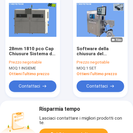
28mm 1810 pco Cap
Software della
Chiusure Sistema di
chiusura del
ispezione visiva con
cappuccio di CRC di
Prezzo:
negotiable
Prezzo:
negotiable
schermo HD
ispezione di 360
MOQ:
1 INSIEME
MOQ:
1 SET
gradi con potere
5kw-7kw
Ottieni l'ultimo prezzo
Ottieni l'ultimo prezzo
Contattaci
Contattaci
Risparmia tempo
Lasciaci contattare i migliori prodotti con
te.