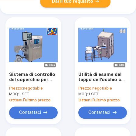
Dai il tuo requisito
Sistema di controllo
Utilità di esame del
del coperchio per
tappo dell'occhio con
l'ispezione della
controllo del
Prezzo:
negotiable
Prezzo:
negotiable
chiusura del tappo
giradischi in vetro
MOQ:
1 SET
MOQ:
1 SET
dell'olio con
materiale SS 304 1
Ottieni l'ultimo prezzo
Ottieni l'ultimo prezzo
anno di garanzia
Contattaci
Contattaci