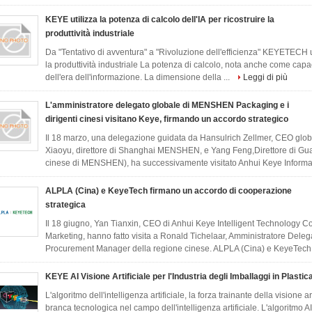
KEYE utilizza la potenza di calcolo dell'IA per ricostruire la
produttività industriale
Da "Tentativo di avventura" a "Rivoluzione dell'efficienza" KEYETECH uti
la produttività industriale La potenza di calcolo, nota anche come capac
dell'era dell'informazione. La dimensione della ...
Leggi di più
L'amministratore delegato globale di MENSHEN Packaging e i
dirigenti cinesi visitano Keye, firmando un accordo strategico
Il 18 marzo, una delegazione guidata da Hansulrich Zellmer, CEO g
Xiaoyu, direttore di Shanghai MENSHEN, e Yang Feng,Direttore di 
cinese di MENSHEN), ha successivamente visitato Anhui Keye Informa
ALPLA (Cina) e KeyeTech firmano un accordo di cooperazione
strategica
Il 18 giugno, Yan Tianxin, CEO di Anhui Keye Intelligent Technology Co
Marketing, hanno fatto visita a Ronald Tichelaar, Amministratore Dele
Procurement Manager della regione cinese. ALPLA (Cina) e KeyeTech 
KEYE AI Visione Artificiale per l'Industria degli Imballaggi in Plastic
L'algoritmo dell'intelligenza artificiale, la forza trainante della visione a
branca tecnologica nel campo dell'intelligenza artificiale. L'algoritmo AI