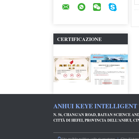
CERTIFICAZIONE
ANHUI KEYE INTELLIGENT
N. 56, CHANG'AN ROAD, BAIYAN SCIENCE A
CITTÀ DI HEFEI, PROVINCIA DELL'ANHUI, CIN
Sito mobile
politica sulla riservatezza
｜
Cina Sistema 