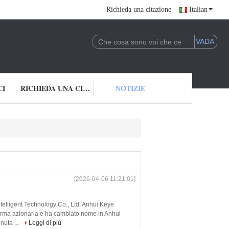
Richieda una citazione
Italian
CI
RICHIEDA UNA CITAZIONE
NOTIZIE
[2026-04-06 11:21:01]
elligent Technology Co., Ltd. Anhui Keye
iforma azionaria e ha cambiato nome in Anhui
nuta ...
Leggi di più