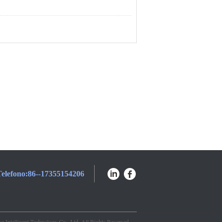
elefono:
86--17355154206
Intelligent Technology Co., Ltd. All Rights Reserved.