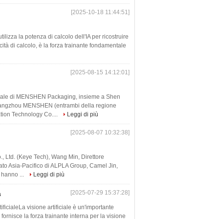
[2025-10-18 11:44:51]
lizza la potenza di calcolo dell'IA per ricostruire
ità di calcolo, è la forza trainante fondamentale
[2025-08-15 14:12:01]
lobale di MENSHEN Packaging, insieme a Shen
Guangzhou MENSHEN (entrambi della regione
tion Technology Co....
Leggi di più
[2025-08-07 10:32:38]
., Ltd. (Keye Tech), Wang Min, Direttore
gato Asia-Pacifico di ALPLA Group, Camel Jin,
hanno ...
Leggi di più
[2025-07-29 15:37:28]
a
rtificialeLa visione artificiale è un'importante
 fornisce la forza trainante interna per la visione