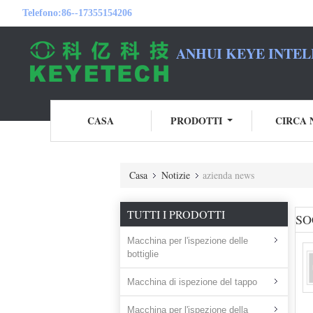
Telefono:
86--17355154206
ANHUI KEYE INTEL
CASA
PRODOTTI
CIRCA 
Casa
Notizie
azienda news
TUTTI I PRODOTTI
SO
Macchina per l'ispezione delle
bottiglie
Macchina di ispezione del tappo
Macchina per l'ispezione della