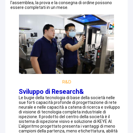
l'assemblea, la prova e la consegna di ordine possono
macchina per l'ispezione delle etichette
Applicazioni della visione
essere completati in un mese.
Soluzioni di visione rigide in plastica
Altre ispezioni dei prodotti
R&D
Partner di cooperazione
Sviluppo di Research&
Le bugie della tecnologia di base della società nelle
sue forti capacità profonde di progettazione di rete
neurale e nelle capacità a catena di ricerca e sviluppo
di visione di tecnologia completa industriale di
ispezione. Il prodotto del centro della società è il
sistema di ispezione visivo e soluzione di KEYE AI.
L'algoritmo progettato presenta i vantaggi di meno
campioni della partenza, meno etichettatura, abilità