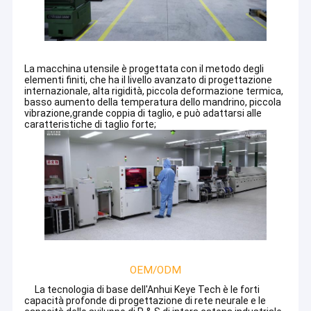
La macchina utensile è progettata con il metodo degli
elementi finiti, che ha il livello avanzato di progettazione
internazionale, alta rigidità, piccola deformazione termica,
basso aumento della temperatura dello mandrino, piccola
vibrazione,grande coppia di taglio, e può adattarsi alle
caratteristiche di taglio forte;
Casa
Su di noi
Prodotti
OEM/ODM
La tecnologia di base dell'Anhui Keye Tech è le forti
Circa noi
capacità profonde di progettazione di rete neurale e le