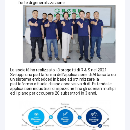
forte di generalizzazione.
**Integrità, attenzione, innovazione, eccellenza, la
tecnologia Keye si impegna a diventare un fornitore
globale di prodotti di ispezione visiva, per fornire ai clienti
la tecnologia di punta,prodotti convenienti e servizi
efficienti.
**Abbiamo un forte team di ricerca e sviluppo e abbiamo
padroneggiato la tecnologia di base, sviluppato alcune
La società ha realizzato i 8 progetti di R & S nel 2021.
fotocamere, obiettivi e prodotti di luce, gettando le basi
Sviluppi una piattaforma dell'applicazione di AI basata su
un sistema embedded in base ad ottimizzare la
per il futuro sviluppo sostenibile.
piattaforma attuale di ispezione visiva di AI. Estenda le
applicazioni industriali di ispezione fino gli scenari multipli
ed il piano per occupare 20 subsettori in 3 anni.