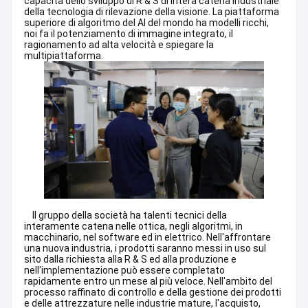
capacità dello sviluppo di R & S di intera catena industriale
della tecnologia di rilevazione della visione. La piattaforma
Giro della fabbrica
superiore di algoritmo del AI del mondo ha modelli ricchi,
noi fa il potenziamento di immagine integrato, il
Controllo di qualità
ragionamento ad alta velocità e spiegare la
multipiattaforma.
Contattici
Notizie
Soluzione di ispezione visiva
Richieda una citazione
Macchina per l'ispezione delle bottiglie
Il gruppo della società ha talenti tecnici della
Macchina di ispezione del tappo
interamente catena nelle ottica, negli algoritmi, in
macchinario, nel software ed in elettrico. Nell'affrontare
una nuova industria, i prodotti saranno messi in uso sul
Macchina per l'ispezione della preforma
sito dalla richiesta alla R & S ed alla produzione e
nell'implementazione può essere completato
rapidamente entro un mese al più veloce. Nell'ambito del
Macchina di ispezione IML
processo raffinato di controllo e della gestione dei prodotti
e delle attrezzature nelle industrie mature, l'acquisto,