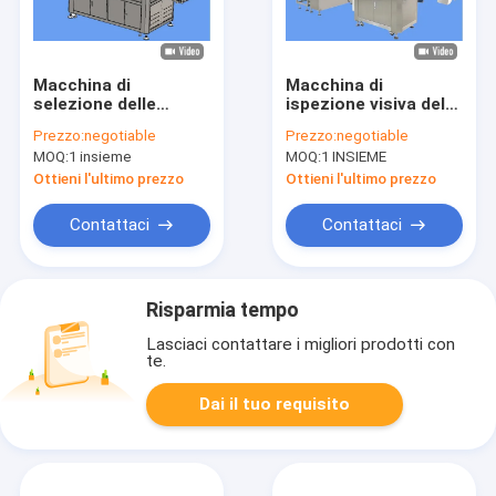
Macchina di
Macchina di
selezione delle
ispezione visiva del
bottiglie liquide ad
rivestimento di
Prezzo:
negotiable
Prezzo:
negotiable
alte prestazioni
chiusura CR prima
MOQ:
1 insieme
MOQ:
1 INSIEME
della sigillatura a
induzione del tappo
Ottieni l'ultimo prezzo
Ottieni l'ultimo prezzo
Contattaci
Contattaci
Risparmia tempo
Lasciaci contattare i migliori prodotti con
te.
Dai il tuo requisito