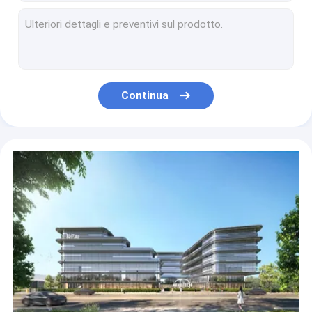
Macchina di ispezione visiva automatica per coperchi in carta plastica
Macchina d'imballaggio automatica dell'attrezzatura di ispezione per la spalla 200pcs/Min della metropolitana di dentifricio in pasta
Video macchina di ispezione dell'etichetta del sistema visivo per la bottiglia di acqua del gel che imballa 100pcs/Min
Macchina di ispezione ottica per la parte interna della lama dell'elicottero con funzioni di rigetto online
Contenitori per bottiglie in PET da 1 litro Macchina per l'ispezione visiva delle bottiglie KVIS-B
Continua
macchina di superficie dell'attrezzatura di ispezione di 3D HMI per la tazza di plastica 300pcs/Min del gelato
Sistema di ispezione basato visione d'imballaggio dell'attrezzatura HMI di ispezione della bottiglia del barilotto
Sistemi di ispezione intelligenti Aoi Machine For Yogurt Cup di visione artificiale
Macchina d'imballaggio automatica dell'attrezzatura di ispezione del ODM per l'etichetta della bottiglia del gel della doccia
Attrezzatura di ispezione visiva di codici della data e del codice a barre con la struttura del nastro trasportatore