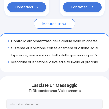
macchina per l'ispezione delle etichette
Contattaci
Contattaci
Soluzioni di visione rigide in plastica
Mostra tutto
Altre ispezioni dei prodotti
Controllo automatizzato della qualità delle etichette stampate, degli imballaggi e della macchina di ispezione visiva
Sistema di ispezione con telecamera di visione ad alta precisione per tappi in plastica per CDS
Ispezione, verifica e controllo delle guarnizioni per l'induzione, macchina per l'ispezione dell'assemblaggio del tappo della bottiglia
Macchina di ispezione visiva ad alto livello di precisione con statistica online
Soluzione completa di ispezione visiva per il rifiuto dell'analisi dei difetti degli elicotteri
KEYE macchina di ispezione visiva per etichette di imballaggio alimentare
PCO 1810 Sistema di ispezione visiva del water cap per l'assicurazione della qualità
Lasciate Un Messaggio
Guanti medici del PVC di KEYE che collaudano l'attrezzatura a distanza ss 304 di ispezione visiva materiale
Ti Risponderemo Velocemente
Sistema di visione per il controllo qualità della macchina di ispezione visiva per preforme PET
Macchina automatica di smistamento a visione per tappi con beccuccio corto ad alta precisione