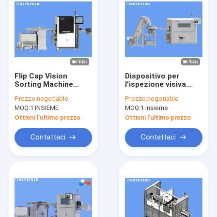
Flip Cap Vision
Dispositivo per
Sorting Machine
l'ispezione visiva
Sistema di ispezione
della telecamera del
Prezzo:
negotiable
Prezzo:
negotiable
ottica ad alta
tappo del
MOQ:
1 INSIEME
MOQ:
1 insieme
risoluzione
gocciolante
Ottieni l'ultimo prezzo
Ottieni l'ultimo prezzo
Contattaci
Contattaci