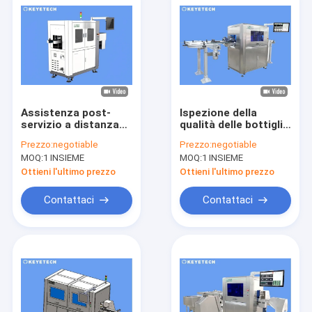
Assistenza post-
Ispezione della
servizio a distanza
qualità delle bottiglie
gratuita Macchina di
di PET in plastica
Prezzo:
negotiable
Prezzo:
negotiable
ispezione della
utilizzando AI Deep
MOQ:
1 INSIEME
MOQ:
1 INSIEME
visione delle bottiglie
Learning Machine
200cc
Vision
Ottieni l'ultimo prezzo
Ottieni l'ultimo prezzo
Contattaci
Contattaci