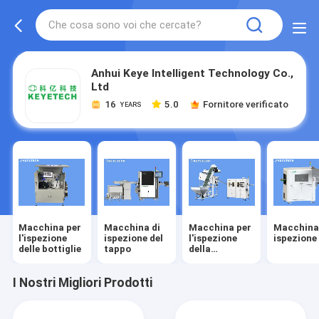
Anhui Keye Intelligent Technology Co.,
Ltd
16
5.0
Fornitore verificato
YEARS
Macchina per
Macchina di
Macchina per
Macchina
l'ispezione
ispezione del
l'ispezione
ispezione
delle bottiglie
tappo
della
preforma
I Nostri Migliori Prodotti