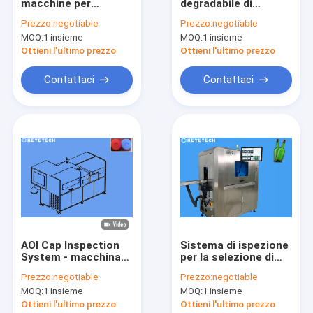
macchine per
degradabile di
Giro della fabbrica
ispezione visiva CRC
ispezione del
Prezzo:
negotiable
Prezzo:
negotiable
Cap con sistema di
cappuccio di alta
MOQ:
1 insieme
MOQ:
1 insieme
conteggio
precisione del
Controllo di qualità
rivelatore di difetti
Ottieni l'ultimo prezzo
Ottieni l'ultimo prezzo
del coperchio della
tazza
Contattici
Contattaci
Contattaci
Notizie
Richieda una citazione
Macchina per l'ispezione delle bottiglie
Macchina di ispezione del tappo
AOI Cap Inspection
Sistema di ispezione
System - macchina
per la selezione di
Macchina per l'ispezione della preforma
affidabile di
tappi basato su
Prezzo:
negotiable
Prezzo:
negotiable
rilevazione di difetto
algoritmi AI ad alta
Macchina di ispezione IML
MOQ:
1 insieme
MOQ:
1 insieme
velocità
Ottieni l'ultimo prezzo
Ottieni l'ultimo prezzo