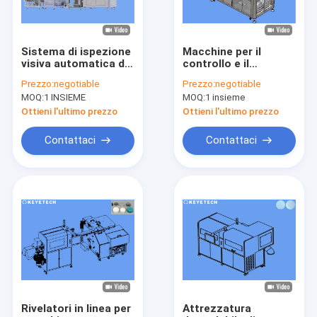
Sistema di ispezione
Macchine per il
visiva automatica di
controllo e il
chiusure ad alta
selezionamento delle
Prezzo:
negotiable
Prezzo:
negotiable
precisione in plastica
preforme in PET, per
MOQ:
1 INSIEME
MOQ:
1 insieme
il sigillo superiore,
per il corpo, per la
Ottieni l'ultimo prezzo
Ottieni l'ultimo prezzo
porta di iniezione
Contattaci
Contattaci
Casa
Prodotti
Circa noi
Rivelatori in linea per
Attrezzatura