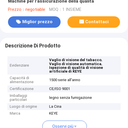
Machine per l'assicurazione della qualità
Prezzo：negotiable
MOQ：1 INSIEME
Miglior prezzo
Contattaci
Descrizione Di Prodotto
,
Vaglio di visione del tabacco
,
Vaglio di visione automatica
Evidenziare
Ispezione di qualità di visione
artificiale di KEYE
Capacità di
1500 serie all'anno
alimentazione
Certificazione
CE/ISO 9001
Imballaggi
legno senza fumigazione
particolari
Luogo di origine
La Cina
Marca
KEYE
Osservi più