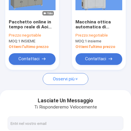
Giro della fabbrica
Controllo di qualità
Pacchetto online in
Macchina ottica
tempo reale di Aoi
automatica di
Contattici
Inspection Machine
ispezione per
Prezzo:
negotiable
Prezzo:
negotiable
For Box che stampa
rilevazione di difetto
MOQ:
1 INSIEME
MOQ:
1 insieme
rilevazione
superficiale del
Notizie
prodotto
Ottieni l'ultimo prezzo
Ottieni l'ultimo prezzo
Richieda una citazione
Contattaci
Contattaci
Osservi più
Macchina per l'ispezione delle bottiglie
Macchina di ispezione del tappo
Lasciate Un Messaggio
Ti Risponderemo Velocemente
Macchina per l'ispezione della preforma
Macchina di ispezione IML