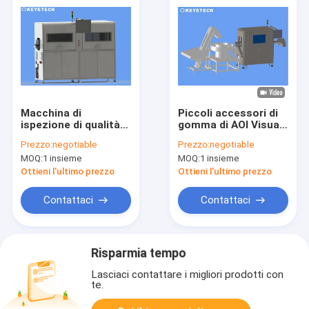
Macchina di
Piccoli accessori di
ispezione di qualità
gomma di AOI Visual
con i file differenti di
Inspection Machine
Prezzo:
negotiable
Prezzo:
negotiable
formato di sostegno
For con la
MOQ:
1 insieme
MOQ:
1 insieme
della telecamera CCD
telecamera CCD
Ottieni l'ultimo prezzo
Ottieni l'ultimo prezzo
Contattaci
Contattaci
Risparmia tempo
Lasciaci contattare i migliori prodotti con
te.