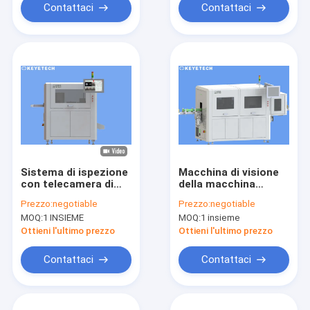
Contattaci
Contattaci
Sistema di ispezione
Macchina di visione
con telecamera di
della macchina
visione ad alta
fotografica di
Prezzo:
negotiable
Prezzo:
negotiable
precisione per tappi
matrice lineare del
MOQ:
1 INSIEME
MOQ:
1 insieme
in plastica per CDS
CCD con piccolo
costo della
Ottieni l'ultimo prezzo
Ottieni l'ultimo prezzo
manodopera
manuale
Contattaci
Contattaci