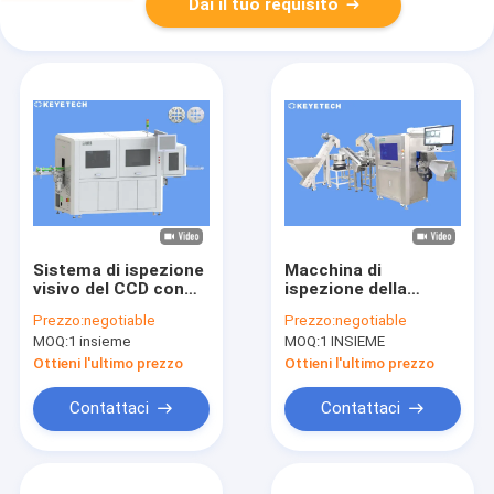
Dai il tuo requisito
Sistema di ispezione
Macchina di
visivo del CCD con
ispezione della
luce stroboscopica
visione a goccia AI
Prezzo:
negotiable
Prezzo:
negotiable
per controllo di
completamente
MOQ:
1 insieme
MOQ:
1 INSIEME
qualità
automatizzata
Ottieni l'ultimo prezzo
Ottieni l'ultimo prezzo
Contattaci
Contattaci