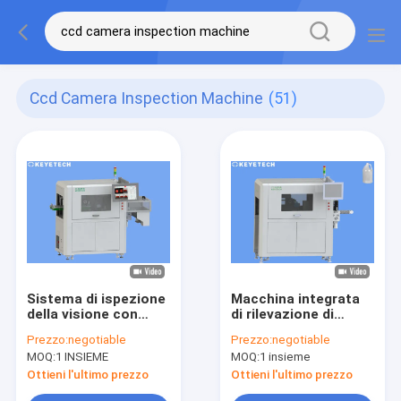
Ccd Camera Inspection Machine
(51)
Sistema di ispezione
Macchina integrata
della visione con
di rilevazione di
telecamera CMOS
difetto delle bottiglie
Prezzo:
negotiable
Prezzo:
negotiable
industriale per la
dell'HDPE delle
MOQ:
1 INSIEME
MOQ:
1 insieme
rilevazione di difetti
soluzioni con la
del collo della
telecamera CCD
Ottieni l'ultimo prezzo
Ottieni l'ultimo prezzo
bottiglia