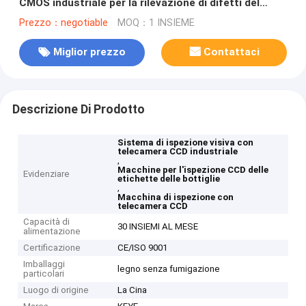
CMOS industriale per la rilevazione di difetti del
collo della bottiglia
Prezzo：negotiable
MOQ：1 INSIEME
Miglior prezzo
Contattaci
Descrizione Di Prodotto
Sistema di ispezione visiva con
telecamera CCD industriale
,
Macchine per l'ispezione CCD delle
Evidenziare
etichette delle bottiglie
,
Macchina di ispezione con
telecamera CCD
Capacità di
30 INSIEMI AL MESE
alimentazione
Certificazione
CE/ISO 9001
Imballaggi
legno senza fumigazione
particolari
Luogo di origine
La Cina