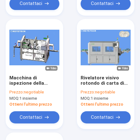
Contattaci
Contattaci
Macchina di
Rivelatore visivo
ispezione della
rotondo di carta di
visione delle bottiglie
difetti superficiali del
Prezzo:
negotiable
Prezzo:
negotiable
di plastica per
sistema di ispezione
MOQ:
1 insieme
MOQ:
1 insieme
lubrificante da
del piatto
stampaggio a soffio
Ottieni l'ultimo prezzo
Ottieni l'ultimo prezzo
per estrusione
Contattaci
Contattaci