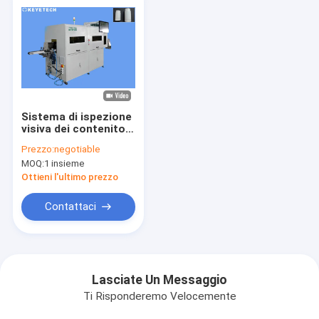
Sistema di ispezione
visiva dei contenitori
per bottiglie di
Prezzo:
negotiable
compresse
MOQ:
1 insieme
farmaceutiche
Ottieni l'ultimo prezzo
Contattaci
Lasciate Un Messaggio
Ti Risponderemo Velocemente