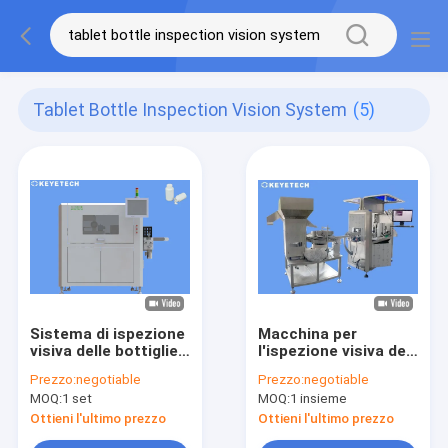
Tablet Bottle Inspection Vision System
(5)
Sistema di ispezione
Macchina per
visiva delle bottiglie
l'ispezione visiva del
di PE farmaceutiche
tappo della bottiglia
Prezzo:
negotiable
Prezzo:
negotiable
per contenitori da 30
di olio lubrificante
MOQ:
1 set
MOQ:
1 insieme
a 150 cc
con sistema di
selezione online
Ottieni l'ultimo prezzo
Ottieni l'ultimo prezzo