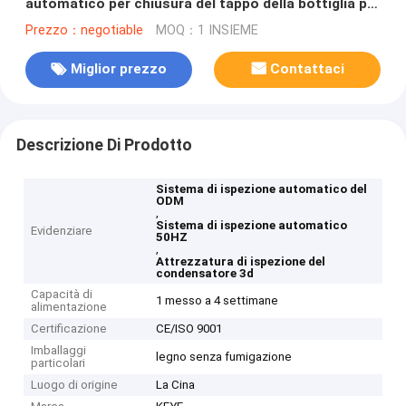
automatico per chiusura del tappo della bottiglia per
gocce per occhi
Prezzo：negotiable
MOQ：1 INSIEME
Miglior prezzo
Contattaci
Descrizione Di Prodotto
Sistema di ispezione automatico del
ODM
,
Sistema di ispezione automatico
Evidenziare
50HZ
,
Attrezzatura di ispezione del
condensatore 3d
Capacità di
1 messo a 4 settimane
alimentazione
Certificazione
CE/ISO 9001
Imballaggi
legno senza fumigazione
particolari
Luogo di origine
La Cina