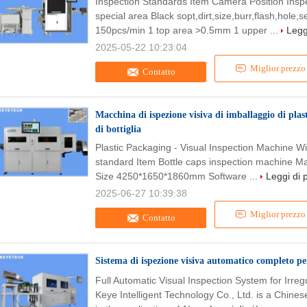
Inspection Standards Item Camera Position Insp
special area Black sopt,dirt,size,burr,flash,hol
150pcs/min 1 top area >0.5mm 1 upper ...
Legg
2025-05-22 10:23:04
Miglior prezzo
Contatto
Macchina di ispezione visiva di imballaggio di plas
di bottiglia
Plastic Packaging - Visual Inspection Machine W
standard Item Bottle caps inspection machine Ma
Size 4250*1650*1860mm Software ...
Leggi di 
2025-06-27 10:39:38
Miglior prezzo
Contatto
Sistema di ispezione visiva automatico completo per
Full Automatic Visual Inspection System for Irr
Keye Intelligent Technology Co., Ltd. is a Chines