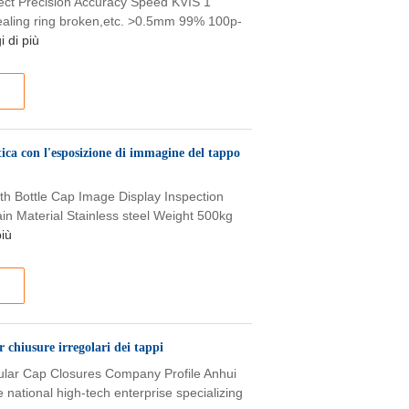
ect Precision Accuracy Speed KVIS 1
e,sealing ring broken,etc. >0.5mm 99% 100p-
i di più
tica con l'esposizione di immagine del tappo
ith Bottle Cap Image Display Inspection
in Material Stainless steel Weight 500kg
più
 chiusure irregolari dei tappi
egular Cap Closures Company Profile Anhui
e national high-tech enterprise specializing