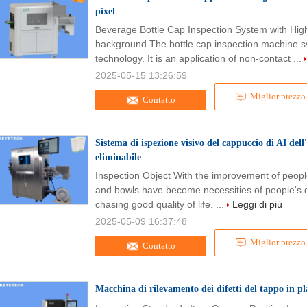
pixel
Beverage Bottle Cap Inspection System with High
background The bottle cap inspection machine s
technology. It is an application of non-contact ...
2025-05-15 13:26:59
Miglior prezzo
Contatto
Sistema di ispezione visivo del cappuccio di AI dell
eliminabile
Inspection Object With the improvement of people
and bowls have become necessities of people's d
chasing good quality of life. ...
Leggi di più
2025-05-09 16:37:48
Miglior prezzo
Contatto
Macchina di rilevamento dei difetti del tappo in 