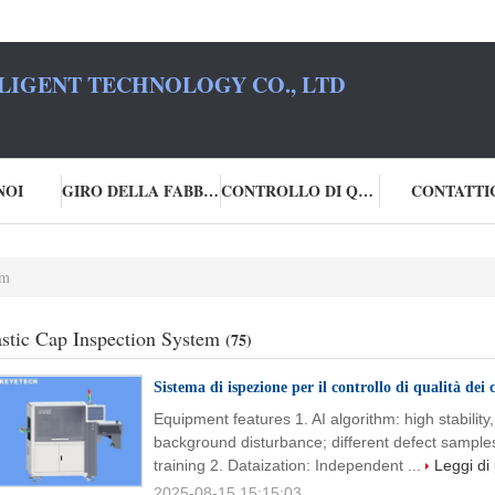
LIGENT TECHNOLOGY CO., LTD
NOI
GIRO DELLA FABBRICA
CONTROLLO DI QUALITÀ
CONTATTI
em
astic Cap Inspection System
(75)
Sistema di ispezione per il controllo di qualità dei 
Equipment features 1. AI algorithm: high stabilit
background disturbance; different defect samples 
training 2. Dataization: Independent ...
Leggi di 
2025-08-15 15:15:03