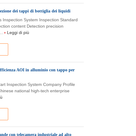
ezione dei tappi di bottiglia dei liquidi
s Inspection System Inspection Standard
tion content Detection precision
...
Leggi di più
 efficienza AOI in alluminio con tappo per
Part Inspection System Company Profile
Chinese national high-tech enterprise
iù
vande con telecamera industriale ad alto