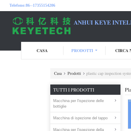
Telefono:
86--17355154206
ANHUI KEYE INTEL
CASA
PRODOTTI
CIRCA 
Casa
Prodotti
plastic cap inspection syst
Pl
TUTTI I PRODOTTI
Macchina per l'ispezione delle
bottiglie
Macchina di ispezione del tappo
Macchina per l'ispezione della