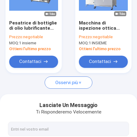
Giro della fabbrica
Controllo di qualità
Pesatrice di bottiglie
Macchina di
di olio lubrificante
ispezione ottica
Contattici
con macchina di
automatizzata
Prezzo:
negotiable
Prezzo:
negotiable
ispezione visiva AI
dell'anello di gomma
MOQ:
1 insieme
MOQ:
1 INSIEME
con supporto HMI
Notizie
Ottieni l'ultimo prezzo
Ottieni l'ultimo prezzo
Richieda una citazione
Contattaci
Contattaci
Osservi più
Macchina per l'ispezione delle bottiglie
Macchina di ispezione del tappo
Lasciate Un Messaggio
Ti Risponderemo Velocemente
Macchina per l'ispezione della preforma
Macchina di ispezione IML