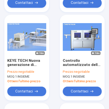
Contattaci
Contattaci
KEYE TECH Nuova
Controllo
generazione di
automatizzato della
macchina di
qualità delle
Prezzo:
negotiable
Prezzo:
negotiable
ispezione visiva AI
etichette stampate,
MOQ:
1 INSIEME
MOQ:
1 INSIEME
con computer
degli imballaggi e
incorporato
della macchina di
Ottieni l'ultimo prezzo
Ottieni l'ultimo prezzo
ispezione visiva
Contattaci
Contattaci