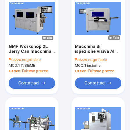
GMP Workshop 2L
Macchina di
Jerry Can macchina
ispezione visiva AI
di ispezione ottica
per chiusure di tappi
Prezzo:
negotiable
Prezzo:
negotiable
automatica visiva
stampati a
MOQ:
1 INSIEME
MOQ:
1 insieme
compressione
Ottieni l'ultimo prezzo
Ottieni l'ultimo prezzo
Contattaci
Contattaci
Casa
Prodotti
Circa noi