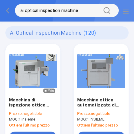
Ai Optical Inspection Machine
(120)
Macchina di
Macchina ottica
ispezione ottica
automatizzata di
automatica per
ispezione per le
Prezzo:
negotiable
Prezzo:
negotiable
accessori
chiusure di plastica
MOQ:
1 insieme
MOQ:
1 INSIEME
dell'industria della
del cappuccio
plastica medicale
Ottieni l'ultimo prezzo
Ottieni l'ultimo prezzo