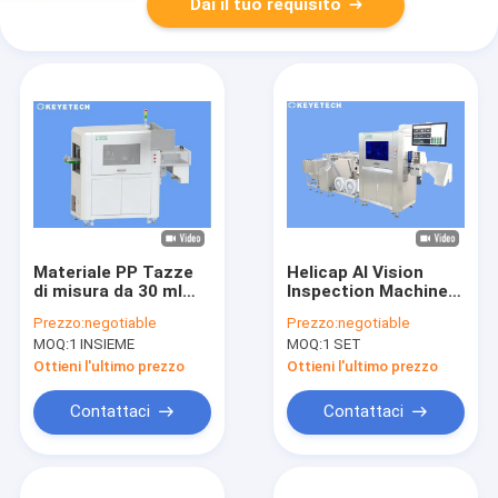
Dai il tuo requisito
Materiale PP Tazze
Helicap AI Vision
di misura da 30 ml
Inspection Machine
Macchina di
con dispositivo di
Prezzo:
negotiable
Prezzo:
negotiable
ispezione visiva AI
alimentazione per la
MOQ:
1 INSIEME
MOQ:
1 SET
manipolazione del
cappuccio
Ottieni l'ultimo prezzo
Ottieni l'ultimo prezzo
Contattaci
Contattaci