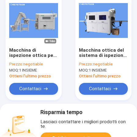
Macchina di
Macchina ottica del
ispezione ottica per
sistema di ispezione
la parte interna della
del cappuccio di Ai
Prezzo:
negotiable
Prezzo:
negotiable
lama dell'elicottero
dell'officina di GMP
MOQ:
1 INSIEME
MOQ:
1 INSIEME
con funzioni di
per la latta di latte in
rigetto online
polvere
Ottieni l'ultimo prezzo
Ottieni l'ultimo prezzo
Contattaci
Contattaci
Risparmia tempo
Lasciaci contattare i migliori prodotti con
te.