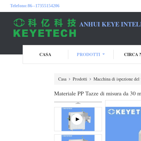
Telefono:
86--17355154206
ANHUI KEYE INTEL
CASA
PRODOTTI
CIRCA 
Casa
Prodotti
Macchina di ispezione del
Materiale PP Tazze di misura da 30 m