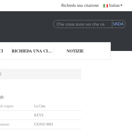
Richieda una citazione
Italian
CI
RICHIEDA UNA CITAZIONE
NOTIZIE
I
li:
i origine:
La Cina
KEYE
cazione:
CE/ISO 9001