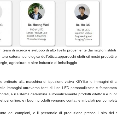
team di ricerca e sviluppo di alto livello proveniente dai migliori istituti
ntera catena tecnologica dell'ottica,apparecchi elettriciI nostri prodott
ergie, agricoltura e altre industrie di imballaggio.
 e ordinato alla macchina di ispezione visiva KEYE,e le immagini di 
lle immagini attraverso fonti di luce LED personalizzate e fotocamere 
rontati, e il sistema determina automaticamente prodotti difettosi e bu
ifettosi online, e i buoni prodotti vengono contati e imballati per complet
ronto dei campioni, e il personale di produzione presso il sito del c