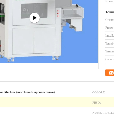
Numero
Termi
Quanti
Prezzo
Imballa
Tempi 
Termin
Capacit
COLORE:
on Machine (macchina di ispezione visiva)
PESO:
NUMERI DELL