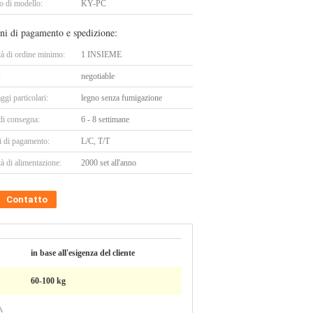
 di modello:
KY-PC
ni di pagamento e spedizione:
tà di ordine minimo:
1 INSIEME
:
negotiable
ggi particolari:
legno senza fumigazione
di consegna:
6 - 8 settimane
i di pagamento:
L/C, T/T
à di alimentazione:
2000 set all'anno
Contatto
in base all'esigenza del cliente
60-100 kg
A