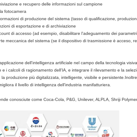
viazione e recupero delle informazioni sul campione
lla fotocamera
formazioni di produzione del sistema (tasso di qualificazione, produzione
nzioni di esportazione e di archiviazione
ccount di accesso (ad esempio, disabilitare l'adeguamento dei parametri p
e meccanica del sistema (se il dispositivo di trasmissione è acceso, reg
cazione dell'intelligenza artificiale nel campo della tecnologia visiva
le e i calcoli di ragionamento dell'IA, e integrare il rilevamento e la selezi
a produzione più digitalizzata, intelligente, visibile e persistente.Inoltr
liora il livello di intelligenza dell'industria manifatturiera.
ziende conosciute come Coca-Cola, P&G, Unilever, ALPLA, Shriji Polyme