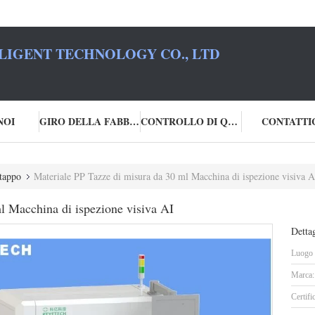
LIGENT TECHNOLOGY CO., LTD
NOI
GIRO DELLA FABBRICA
CONTROLLO DI QUALITÀ
CONTATTI
 tappo
Materiale PP Tazze di misura da 30 ml Macchina di ispezione visiva A
l Macchina di ispezione visiva AI
Dettag
Luogo d
Marca:
Certifi