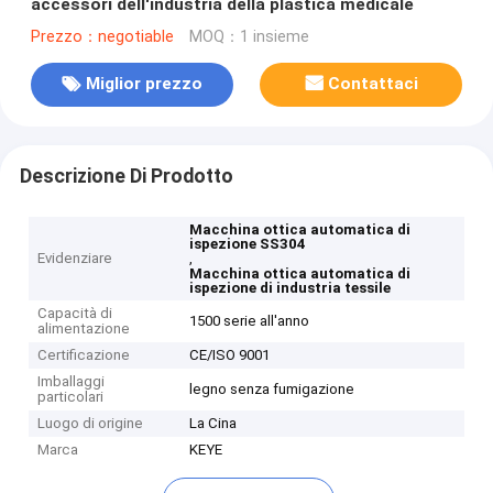
accessori dell'industria della plastica medicale
Prezzo：negotiable
MOQ：1 insieme
Miglior prezzo
Contattaci
Descrizione Di Prodotto
Macchina ottica automatica di
ispezione SS304
Evidenziare
,
Macchina ottica automatica di
ispezione di industria tessile
Capacità di
1500 serie all'anno
alimentazione
Certificazione
CE/ISO 9001
Imballaggi
legno senza fumigazione
particolari
Luogo di origine
La Cina
Marca
KEYE