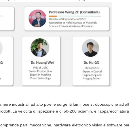
mere industriali ad alto pixel e sorgenti luminose stroboscopiche ad alt
 prodotti.La velocità di ispezione è di 60-200 pcs/min, e l'apparecchiatur
comprende parti meccaniche, hardware elettronico visivo e software per i