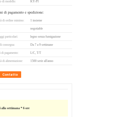
 di modello:
KY-PI
ni di pagamento e spedizione:
tà di ordine minimo:
1 insieme
:
negotiable
ggi particolari:
legno senza fumigazione
di consegna:
Da 7 a 9 settimane
i di pagamento:
L/C, T/T
à di alimentazione:
1500 serie all'anno
Contatto
i alla settimana * 6 ore