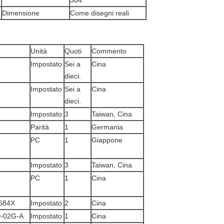
304
Dimensione
Come disegni reali
Unità
Quoti
Commento
Impostato
Sei a
Cina
dieci.
Impostato
Sei a
Cina
dieci.
Impostato
3
Taiwan, Cina
Parità
1
Germania
PC
1
Giappone
Impostato
3
Taiwan, Cina
PC
1
Cina
684X
Impostato
2
Cina
D-02G-A
Impostato
1
Cina