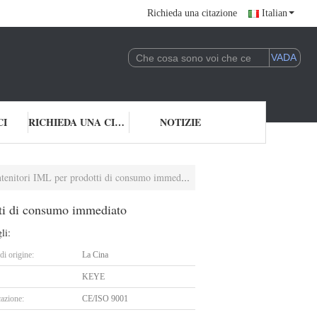
Richieda una citazione
Italian
CI
RICHIEDA UNA CITAZIONE
NOTIZIE
ntenitori IML per prodotti di consumo immediato
otti di consumo immediato
li:
i origine:
La Cina
KEYE
cazione:
CE/ISO 9001