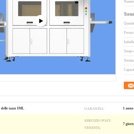
Numero
Termi
Quanti
Prezzo
Imballa
Tempi 
Termin
Capacit
GARANZIA:
 delle tazze IML
1 anno
SERVIZIO POST-
7 giorn
VENDITA: