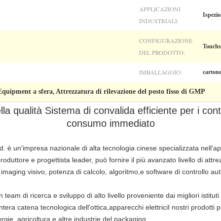
APPLICAZIONI
Ispezio
INDUSTRIALI:
CONFIGURAZIONE
Touchs
DEL PRODOTTO:
IMBALLAGGIO:
carton
Equipment a sfera
Attrezzatura di rilevazione del posto fisso di GMP
,
a qualità Sistema di convalida efficiente per i cont
consumo immediato
. è un'impresa nazionale di alta tecnologia cinese specializzata nell'ap
roduttore e progettista leader, può fornire il più avanzato livello di attre
 imaging visivo, potenza di calcolo, algoritmo,e software di controllo aut
team di ricerca e sviluppo di alto livello proveniente dai migliori istituti
ntera catena tecnologica dell'ottica,apparecchi elettriciI nostri prodott
ergie, agricoltura e altre industrie del packaging.