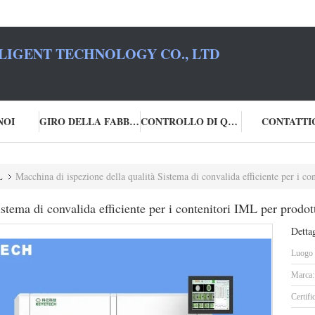
LIGENT TECHNOLOGY CO., LTD
NOI
GIRO DELLA FABBRICA
CONTROLLO DI QUALITÀ
CONTATTI
L
Macchina di ispezione della qualità Sistema di convalida efficiente per i co
istema di convalida efficiente per i contenitori IML per prod
Dettag
Luogo d
Marca:
Certifi