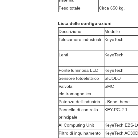
sistema
Peso totale
Circa 650 kg.
Lista delle configurazioni
Descrizione
Modello
Telecamere industriali
KeyeTech
Lenti
KeyeTech
Fonte luminosa LED
KeyeTech
Sensore fotoelettrico
SICOLO
Valvola
SMC
elettromagnetica
Potenza dell'industria
- Bene, bene.
Pannello di controllo
KEY-PC-2.1
principale
AI Computing Unit
KeyeTech EBS-1
Filtro di inquinamento
KeyeTech AC30