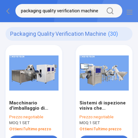
Packaging Quality Verification Machine
(30)
Macchinario
Sistemi di ispezione
d'imballaggio di
visiva che
verifica di qualità con
garantiscono la
Prezzo:
negotiable
Prezzo:
negotiable
alta accuratezza di
qualità degli
MOQ:
1 SET
MOQ:
1 SET
ispezione
imballaggi per
cosmetici, alimenti e
Ottieni l'ultimo prezzo
Ottieni l'ultimo prezzo
prodotti