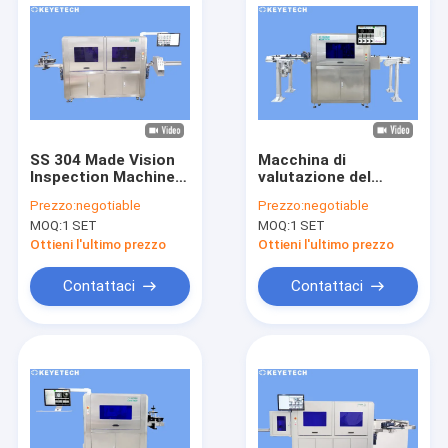
SS 304 Made Vision
Macchina di
Inspection Machine
valutazione del
ad alta temperatura
prodotto di
Prezzo:
negotiable
Prezzo:
negotiable
resistente
precisione 0,1 mm
MOQ:
1 SET
MOQ:
1 SET
con 1 anno di
garanzia Materiale
Ottieni l'ultimo prezzo
Ottieni l'ultimo prezzo
SS 304
Contattaci
Contattaci
Casa
Prodotti
Circa noi