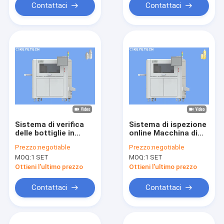
farmaceutici
Contattaci
Contattaci
Sistema di verifica
Sistema di ispezione
delle bottiglie in
online Macchina di
acciaio inossidabile
rilevamento bottiglie
Prezzo:
negotiable
Prezzo:
negotiable
con supporto HMI e
di olio di plastica
MOQ:
1 SET
MOQ:
1 SET
tasso di rigetto ≤
300-500 kg Peso
0,5%
Ottieni l'ultimo prezzo
Ottieni l'ultimo prezzo
Contattaci
Contattaci