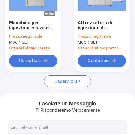
Giro della fabbrica
Controllo di qualità
Macchina per
Attrezzatura di
ispezione visiva di
ispezione di
Contattici
qualità da 350 kg per
imballaggio di
Prezzo:
negotiable
Prezzo:
negotiable
umidità di lavoro del
plastica con il
MOQ:
1 SET
MOQ:
1 SET
20% -80% RH
emissione dei dati di
Notizie
USB/Ethernet
Ottieni l'ultimo prezzo
Ottieni l'ultimo prezzo
Richieda una citazione
Contattaci
Contattaci
Osservi più
Macchina per l'ispezione delle bottiglie
Macchina di ispezione del tappo
Lasciate Un Messaggio
Ti Risponderemo Velocemente
Macchina per l'ispezione della preforma
Macchina di ispezione IML