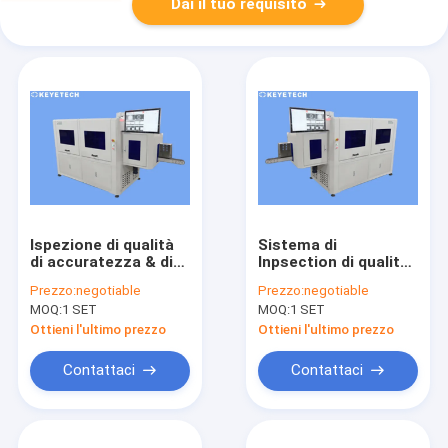
Dai il tuo requisito
Ispezione di qualità
Sistema di
di accuratezza & di
Inpsection di qualità
alta velocità con
del prodotto della
Prezzo:
negotiable
Prezzo:
negotiable
consumo di energia
macchina di
MOQ:
1 SET
MOQ:
1 SET
5kw-7kw
valutazione di
prodotto della
Ottieni l'ultimo prezzo
Ottieni l'ultimo prezzo
garanzia da 1 anno
Contattaci
Contattaci