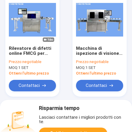
Rilevatore di difetti
Macchina di
online FMCG per
ispezione di visione
macchine di visione
di qualità 350KG per
Prezzo:
negotiable
Prezzo:
negotiable
di ispezione di
un'ispezione di 360
MOQ:
1 SET
MOQ:
1 SET
qualità a 360 gradi
gradi
Ottieni l'ultimo prezzo
Ottieni l'ultimo prezzo
Contattaci
Contattaci
Risparmia tempo
Lasciaci contattare i migliori prodotti con
te.