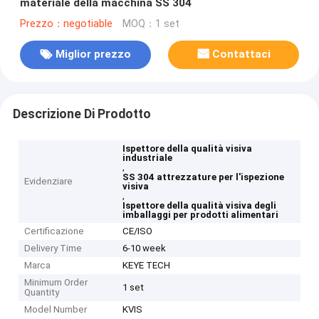
materiale della macchina SS 304
Prezzo：negotiable
MOQ：1 set
Miglior prezzo
Contattaci
Descrizione Di Prodotto
Ispettore della qualità visiva
industriale
,
SS 304 attrezzature per l'ispezione
Evidenziare
visiva
,
Ispettore della qualità visiva degli
imballaggi per prodotti alimentari
Certificazione
CE/ISO
Delivery Time
6-10 week
Marca
KEYE TECH
Minimum Order
1 set
Quantity
Model Number
KVIS