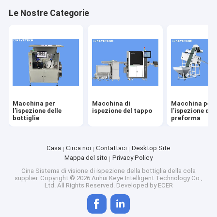
Giro della fabbrica
Le Nostre Categorie
Controllo di qualità
Contattici
Notizie
Richieda una citazione
Macchina per
Macchina di
Macchina per
l'ispezione delle
ispezione del tappo
l'ispezione del
bottiglie
preforma
Macchina per l'ispezione delle bottiglie
Casa
Circa noi
Contattaci
Desktop Site
Mappa del sito
Privacy Policy
Macchina di ispezione del tappo
Cina Sistema di visione di ispezione della bottiglia della cola
supplier.
Copyright © 2026 Anhui Keye Intelligent Technology Co.,
Macchina per l'ispezione della preforma
Ltd. All Rights Reserved. Developed by
ECER
Macchina di ispezione IML