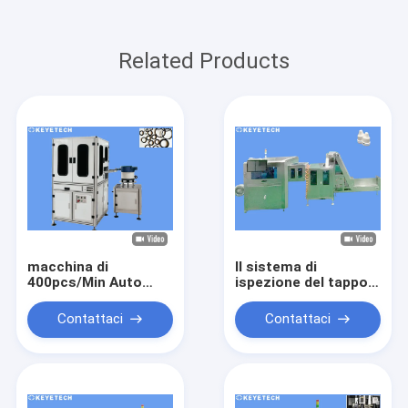
Related Products
macchina di
Il sistema di
400pcs/Min Auto
ispezione del tappo
Visualizer Quality
di bottiglia del
Inspection per
contagoccia di
Contattaci
Contattaci
l'anello di gomma di
occhio diserta il
sigillamento
rivelatore per
l'imballaggio di
plastica