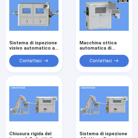
Sistema di ispezione
Macchina ottica
visivo automatico ad
automatica di
alta velocità per
ispezione per
controllo di qualità di
rilevazione di difetto
Contattaci
Contattaci
immagine
superficiale del
prodotto
Chiusura rigida del
Sistema di ispezione