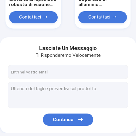
robusto di visione
alluminio
che individua i difetti
d'imballaggio
del condensatore del
dell'attrezzatura di
Contattaci
Contattaci
film
ispezione del
coperchio del vino
della bevanda
Lasciate Un Messaggio
Ti Risponderemo Velocemente
Casa
Prodotti
Continua
Circa noi