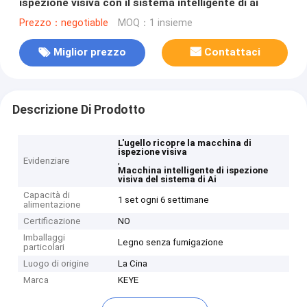
ispezione visiva con il sistema intelligente di ai
Prezzo：negotiable
MOQ：1 insieme
Miglior prezzo
Contattaci
Descrizione Di Prodotto
L'ugello ricopre la macchina di
ispezione visiva
Evidenziare
,
Macchina intelligente di ispezione
visiva del sistema di Ai
Capacità di
1 set ogni 6 settimane
alimentazione
Certificazione
NO
Imballaggi
Legno senza fumigazione
particolari
Luogo di origine
La Cina
Marca
KEYE