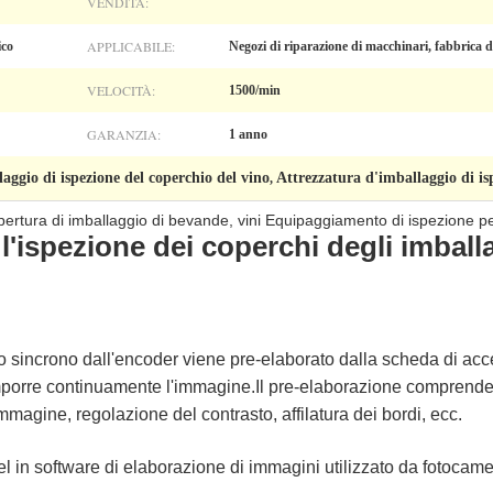
VENDITA:
APPLICABILE:
ico
Negozi di riparazione di macchinari, fabbrica d
VELOCITÀ:
1500/min
GARANZIA:
1 anno
aggio di ispezione del coperchio del vino
Attrezzatura d'imballaggio di is
,
pertura di imballaggio di bevande, vini Equipaggiamento di ispezione p
'ispezione dei coperchi degli imball
sincrono dall'encoder viene pre-elaborato dalla scheda di acc
omporre continuamente l'immagine.
Il pre-elaborazione comprende: 
mmagine, regolazione del contrasto, affilatura dei bordi, ecc.
 in software di elaborazione di immagini utilizzato da fotocamer