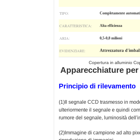
TIPO:
Completamente automat
CARATTERISTICA:
Alta efficienza
ARIA:
0,5-0,8 milioni
EVIDENZIARE:
Attrezzatura d'imball
Copertura in alluminio Co
Apparecchiature per l
Principio di rilevamento
(1)
Il segnale CCD trasmesso in modo 
ulteriormente il segnale e quindi c
rumore del segnale, luminosità dell'i
(2)Immagine di campione ad alto pixel