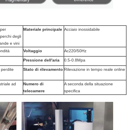
 per
Materiale principale
Acciaio inossidabile
operchi degli
ande e vini
ondità
Voltaggio
Ac220/50Hz
Pressione dell'aria
0.5-0.8Mpa
perdite
Stato di rilevamento
Rilevazione in tempo reale online
triale ad
Numero di
A seconda della situazione
telecamere
specifica