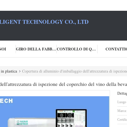
LIGENT TECHNOLOGY CO., LTD
NOI
GIRO DELLA FABBRICA
CONTROLLO DI QUALITÀ
CONTATTI
 in plastica
Copertura di alluminio d'imballaggio dell'attrezzatura di ispezio
ell'attrezzatura di ispezione del coperchio del vino della bev
Dettag
Luogo d
Marca:
Certifi