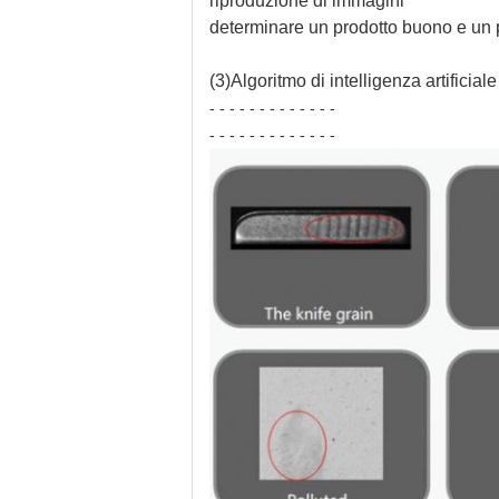
riproduzione di immagini
determinare un prodotto buono e un pr
(3)
Algoritmo di intelligenza artificia
- - - - - - - - - - - - -
- - - - - - - - - - - - -