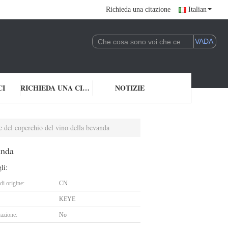
Richieda una citazione
Italian
CI
RICHIEDA UNA CITAZIONE
NOTIZIE
ne del coperchio del vino della bevanda
anda
li:
i origine:
CN
KEYE
cazione:
No