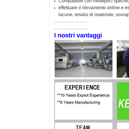
Compatibile con molteplici specific
effettuare il rilevamento online e e
lacune, residui di materiale, sovra
- - - - - - - - - - - - -
- - - - - - - - - - - - -
I nostri vantaggi