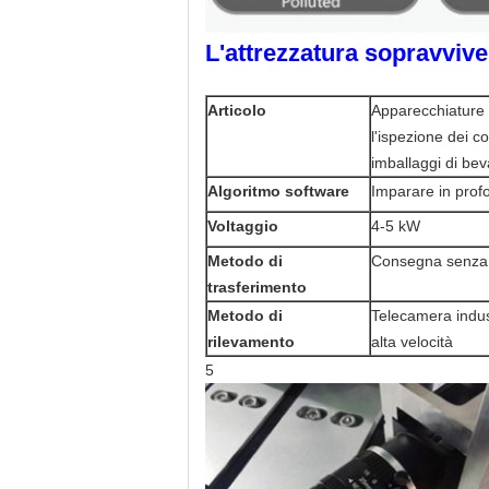
L'attrezzatura sopravvive
Articolo
Apparecchiature
l'ispezione dei c
imballaggi di bev
Algoritmo software
Imparare in prof
Voltaggio
4-5 kW
Metodo di
Consegna senza 
trasferimento
Metodo di
Telecamera indus
rilevamento
alta velocità
5