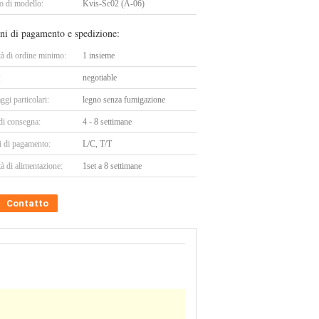
 di modello:
Kvis-Sc02 (A-06)
ni di pagamento e spedizione:
tà di ordine minimo:
1 insieme
:
negotiable
ggi particolari:
legno senza fumigazione
di consegna:
4 - 8 settimane
i di pagamento:
L/C, T/T
à di alimentazione:
1set a 8 settimane
Contatto