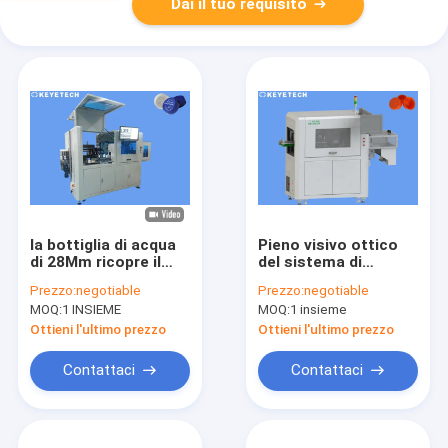
Dai il tuo requisito
la bottiglia di acqua
Pieno visivo ottico
di 28Mm ricopre il
del sistema di
sistema di ispezione
ispezione dei tappi di
Prezzo:
negotiable
Prezzo:
negotiable
visivo della chiusura
bottiglia di plastica
MOQ:
1 INSIEME
MOQ:
1 insieme
per le industrie delle
automatizzato
bevande
Ottieni l'ultimo prezzo
Ottieni l'ultimo prezzo
Contattaci
Contattaci