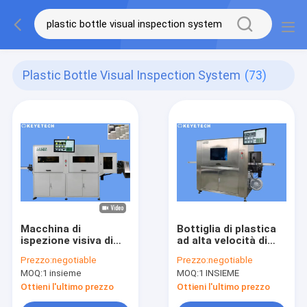
Plastic Bottle Visual Inspection System
(73)
Macchina di
Bottiglia di plastica
ispezione visiva di
ad alta velocità di
imballaggio di
Vial Visual Inspection
Prezzo:
negotiable
Prezzo:
negotiable
plastica con
System For 40mm-
MOQ:
1 insieme
MOQ:
1 INSIEME
l'esposizione di
60mm
immagine del tappo
Ottieni l'ultimo prezzo
Ottieni l'ultimo prezzo
di bottiglia