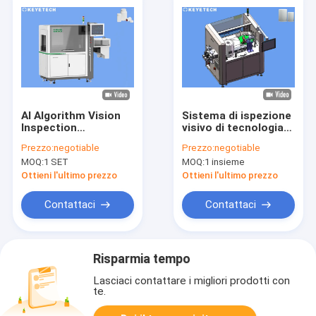
AI Algorithm Vision
Sistema di ispezione
Inspection
visivo di tecnologia
Equipment per
chiave per il tubo di
Prezzo:
negotiable
Prezzo:
negotiable
contenitori di
plastica di diametro
MOQ:
1 SET
MOQ:
1 insieme
bottiglie di plastica
basso
rigida
Ottieni l'ultimo prezzo
Ottieni l'ultimo prezzo
Contattaci
Contattaci
Risparmia tempo
Lasciaci contattare i migliori prodotti con
te.