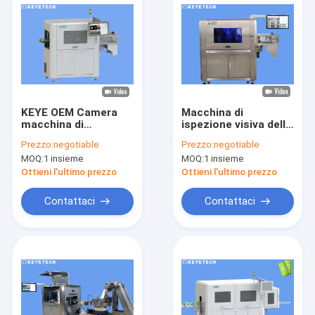
KEYE OEM Camera
Macchina di
macchina di
ispezione visiva della
ispezione visiva per
telecamera CCD di
Prezzo:
negotiable
Prezzo:
negotiable
bottiglie vuote di
elaborazione digitale
MOQ:
1 insieme
MOQ:
1 insieme
plastica
dell'immagine per il
piatto di alluminio
Ottieni l'ultimo prezzo
Ottieni l'ultimo prezzo
Contattaci
Contattaci
Casa
Prodotti
Circa noi