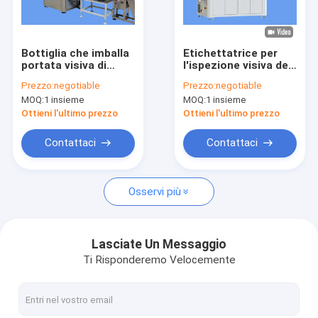
Giro della fabbrica
Controllo di qualità
Bottiglia che imballa
Etichettatrice per
portata visiva di
l'ispezione visiva del
Contattici
ispezione della
codice a barre per il
Prezzo:
negotiable
Prezzo:
negotiable
macchina
rilevamento dei
MOQ:
1 insieme
MOQ:
1 insieme
fotografica del
difetti del prodotto
Notizie
sistema di ispezione
Ottieni l'ultimo prezzo
Ottieni l'ultimo prezzo
ampiamente
Richieda una citazione
Contattaci
Contattaci
Osservi più
Macchina per l'ispezione delle bottiglie
Macchina di ispezione del tappo
Lasciate Un Messaggio
Ti Risponderemo Velocemente
Macchina per l'ispezione della preforma
Macchina di ispezione IML