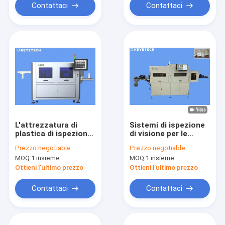
Contattaci
Contattaci
L'attrezzatura di
Sistemi di ispezione
plastica di ispezione
di visione per le
della bottiglia di
bottiglie ed i
Prezzo:
negotiable
Prezzo:
negotiable
Brown dell'ANIMALE
contenitori di
MOQ:
1 insieme
MOQ:
1 insieme
DOMESTICO con
plastica vuoti
promuove online
Ottieni l'ultimo prezzo
Ottieni l'ultimo prezzo
dopo la vendita
Contattaci
Contattaci