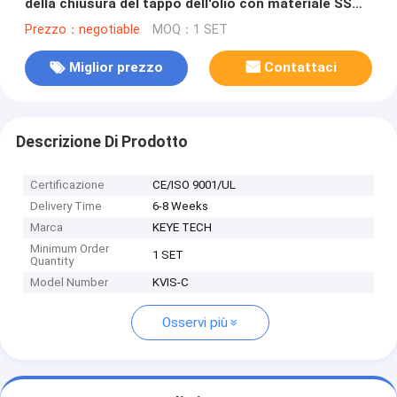
della chiusura del tappo dell'olio con materiale SS
304 1 anno di garanzia
Prezzo：negotiable
MOQ：1 SET
Miglior prezzo
Contattaci
Descrizione Di Prodotto
Certificazione
CE/ISO 9001/UL
Delivery Time
6-8 Weeks
Marca
KEYE TECH
Minimum Order
1 SET
Quantity
Model Number
KVIS-C
Osservi più