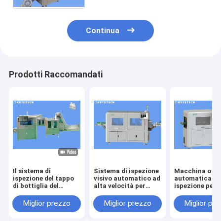
garanzia
Continua
Prodotti Raccomandati
Il sistema di
Sistema di ispezione
Macchina otti
ispezione del tappo
visivo automatico ad
automatica di
di bottiglia del
alta velocità per
ispezione per
contagoccia di
controllo di qualità
rilevazione di 
occhio diserta il
di immagine
superficiale de
Miglior prezzo
Miglior prezzo
Miglior pr
rivelatore per
prodotto
l'imballaggio di