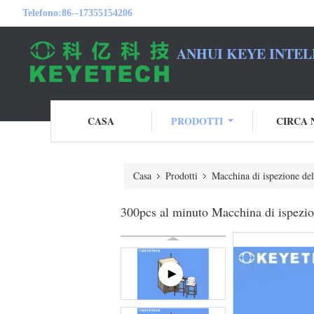
Telefono:
86--17355154206
ANHUI KEYE INTEL
CASA
PRODOTTI
CIRCA 
Casa
Prodotti
Macchina di ispezione del
300pcs al minuto Macchina di ispezion