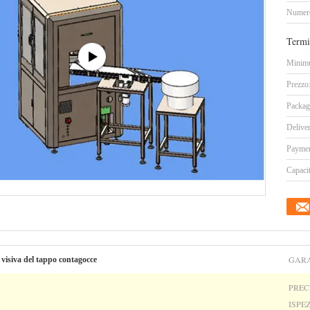
Numero
Termi
Minimu
Prezzo
Packag
Delive
Paymen
Capacit
GARA
 visiva del tappo contagocce
PREC
ISPE