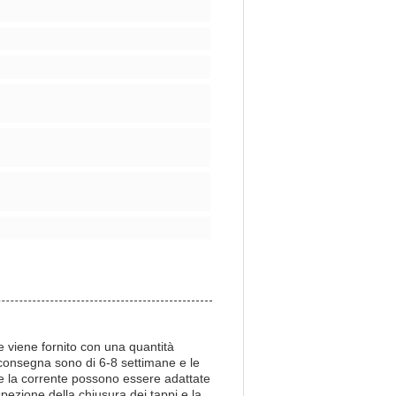
 viene fornito con una quantità
 consegna sono di 6-8 settimane e le
 e la corrente possono essere adattate
pezione della chiusura dei tappi e la