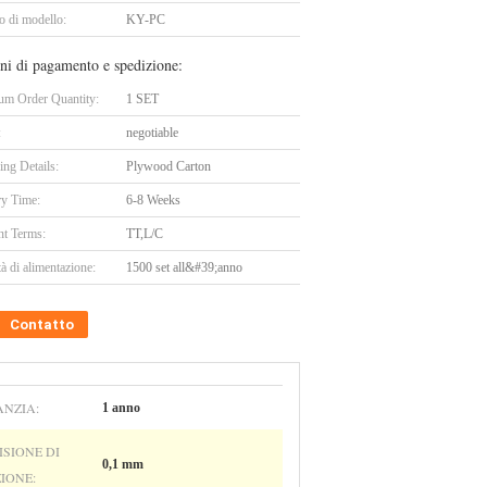
 di modello:
KY-PC
ni di pagamento e spedizione:
m Order Quantity:
1 SET
:
negotiable
ing Details:
Plywood Carton
ry Time:
6-8 Weeks
t Terms:
TT,L/C
à di alimentazione:
1500 set all&#39;anno
Contatto
NZIA:
1 anno
ISIONE DI
0,1 mm
ZIONE: