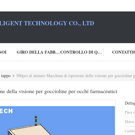
LIGENT TECHNOLOGY CO., LTD
NOI
GIRO DELLA FABBRICA
CONTROLLO DI QUALITÀ
CONTATTI
 tappo
300pcs al minuto Macchina di ispezione della visione per goccioline p
e della visione per goccioline per occhi farmaceutici
Dettag
Place o
Marca:
Certifi