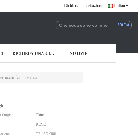
Richieda una citazione
Italian
CI
RICHIEDA UNA CITAZIONE
NOTIZIE
er occhi farmaceutici
li:
f Origin:
China
KEYE
cazione:
CE, ISO 9001