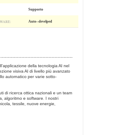
Supporto
WARE:
Auto--develped
l'applicazione della tecnologia AI nel
ezione visiva AI di livello più avanzato
llo automatico per varie sotto-
uti di ricerca ottica nazionali e un team
a, algoritmo e software. I nostri
nicola, tessile, nuove energie,