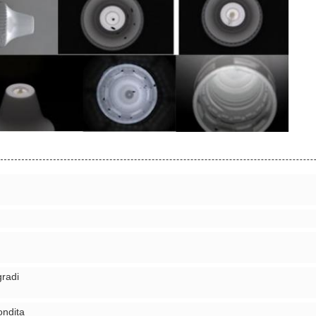
gradi
ondita