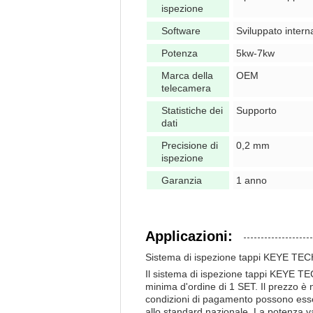
ispezione
Software
Sviluppato inter
Potenza
5kw-7kw
Marca della
OEM
telecamera
Statistiche dei
Supporto
dati
Precisione di
0,2 mm
ispezione
Garanzia
1 anno
Applicazioni:
Sistema di ispezione tappi KEYE TE
Il sistema di ispezione tappi KEYE TE
minima d'ordine di 1 SET. Il prezzo è
condizioni di pagamento possono esser
allo standard nazionale. La potenza va