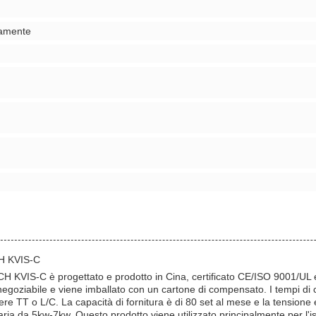
namente
CH KVIS-C
CH KVIS-C è progettato e prodotto in Cina, certificato CE/ISO 9001/UL e
 negoziabile e viene imballato con un cartone di compensato. I tempi di
e TT o L/C. La capacità di fornitura è di 80 set al mese e la tensione
ria da 5kw-7kw. Questo prodotto viene utilizzato principalmente per l'is