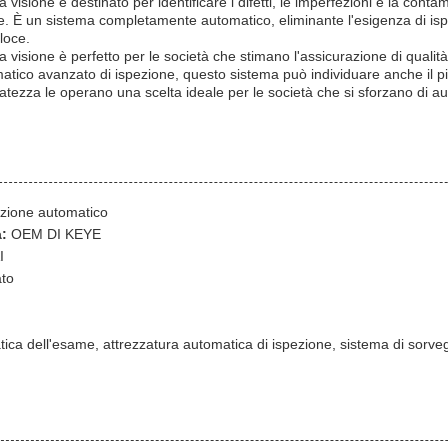
a visione è destinato per identificare i difetti, le imperfezioni e la cont
nale. È un sistema completamente automatico, eliminante l'esigenza di 
loce.
a visione è perfetto per le società che stimano l'assicurazione di qualità 
tico avanzato di ispezione, questo sistema può individuare anche il più 
atezza le operano una scelta ideale per le società che si sforzano di au
ezione automatico
:
OEM DI KEYE
I
to
ica dell'esame, attrezzatura automatica di ispezione, sistema di sorv