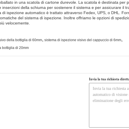
mballato in una scatola di cartone durevole. La scatola è destinata per 
e inserzioni della schiuma per sostenere il sistema e per assicurare il tr
ma di ispezione automatico è trattato attraverso Fedex, UPS, o DHL. For
tomatiche del sistema di ispezione. Inoltre offriamo le opzioni di spediz
più velocemente.
,
,
sivo della bottiglia di 60mm
sistema di ispezione visivo del cappuccio di 6mm
a bottiglia di 20mm
Invia la tua richiesta diret