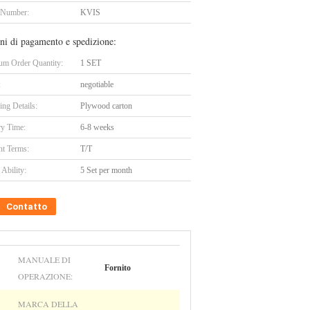
 Number:
KVIS
ni di pagamento e spedizione:
m Order Quantity:
1 SET
:
negotiable
ing Details:
Plywood carton
ry Time:
6-8 weeks
t Terms:
T/T
Ability:
5 Set per month
Contatto
MANUALE DI
Fornito
OPERAZIONE:
MARCA DELLA