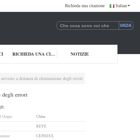
Richieda una citazione
Italian
CI
RICHIEDA UNA CITAZIONE
NOTIZIE
servizio a distanza di eliminazione degli errori
 degli errori
li:
f Origin:
China
KEYE
cazione:
CE/ISO/UL