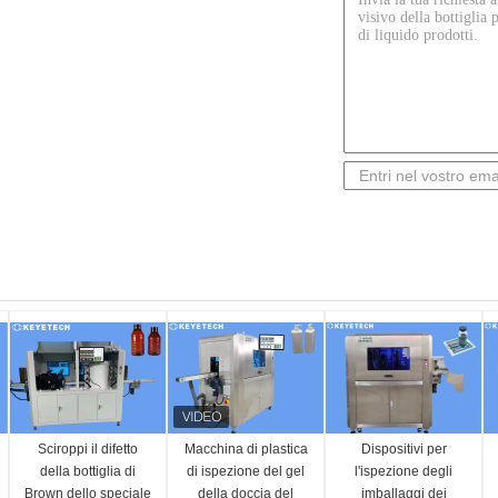
Sciroppi il difetto
Macchina di plastica
Dispositivi per
della bottiglia di
di ispezione del gel
l'ispezione degli
Brown dello speciale
della doccia del
imballaggi dei