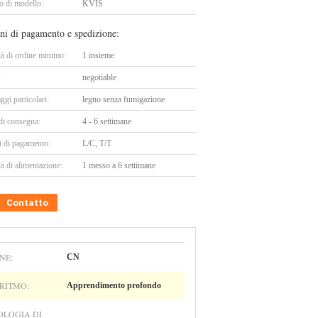
 di modello:
KVIS
ni di pagamento e spedizione:
tà di ordine minimo:
1 insieme
:
negotiable
ggi particolari:
legno senza fumigazione
di consegna:
4 - 6 settimane
i di pagamento:
L/C, T/T
à di alimentazione:
1 messo a 6 settimane
Contatto
NE:
CN
RITMO:
Apprendimento profondo
OLOGIA DI