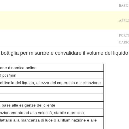
BASE:
APPLI
PORTO
CARI
 bottiglia per misurare e convalidare il volume del liquido
zione dinamica online
00 pcs/min
l livello del liquido, altezza del coperchio e inclinazione
n base alle esigenze del cliente
nzionamento ad alta velocità, stabile e preciso.
ttarsi alla mancanza di luce o all'illuminazione e alle