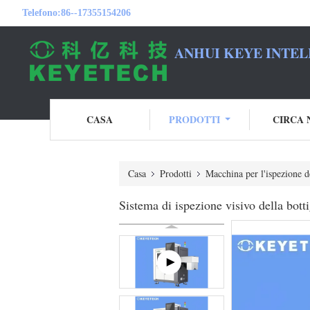
Telefono:
86--17355154206
ANHUI KEYE INTEL
CASA
PRODOTTI
CIRCA 
Casa
Prodotti
Macchina per l'ispezione de
Sistema di ispezione visivo della bott