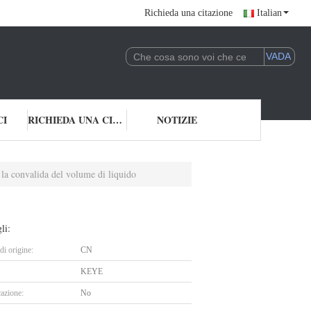
Richieda una citazione
Italian
CI
RICHIEDA UNA CITAZIONE
NOTIZIE
 la convalida del volume di liquido
li:
i origine:
CN
KEYE
cazione:
No