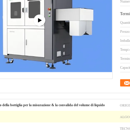
Numero
Termi
Quanti
Prezzo
Imballa
Tempi 
Termin
Capacit
ORIGI
o della bottiglia per la misurazione & la convalida del volume di liquido
ALGO
TECN