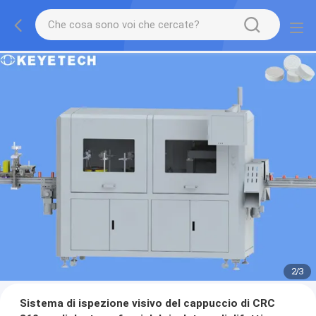
2
/
3
Sistema di ispezione visivo del cappuccio di CRC