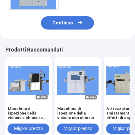
Continua
Prodotti Raccomandati
Macchina di
Macchina di
Attrezzatura p
ispezione della
ispezione della
smistamento d
visione a chiusura
visione con chiusura
difetti di aspe
del tappo CR CT
del cappuccio
misurino in pl
Pharma basata su
dell'elicottero ad
medica
Miglior prezzo
Miglior prezzo
Miglior pr
algoritmo AI
alta velocità in linea