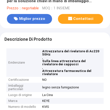
per la soluzione chiavi in mano di imballaggio
farmaceutico
Prezzo：negotiable
MOQ：1 INSIEME
Miglior prezzo
Contattaci
Descrizione Di Prodotto
Attrezzatura del rivelatore di Ac220
50Hz
,
Sulla linea attrezzatura del
Evidenziare
rivelatore dei cappucci
,
Attrezzatura farmaceutica del
rivelatore
Certificazione
NO
Imballaggi
legno senza fumigazione
particolari
Luogo di origine
La Cina
Marca
KEYE
Numero di modello
KVIS