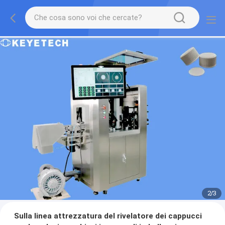
2
/
3
Sulla linea attrezzatura del rivelatore dei cappucci