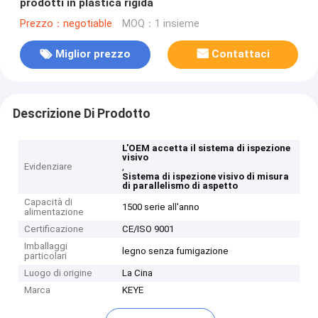
prodotti in plastica rigida
Prezzo：negotiable
MOQ：1 insieme
Miglior prezzo
Contattaci
Descrizione Di Prodotto
L'OEM accetta il sistema di ispezione
visivo
Evidenziare
,
Sistema di ispezione visivo di misura
di parallelismo di aspetto
Capacità di
1500 serie all'anno
alimentazione
Certificazione
CE/ISO 9001
Imballaggi
legno senza fumigazione
particolari
Luogo di origine
La Cina
Marca
KEYE