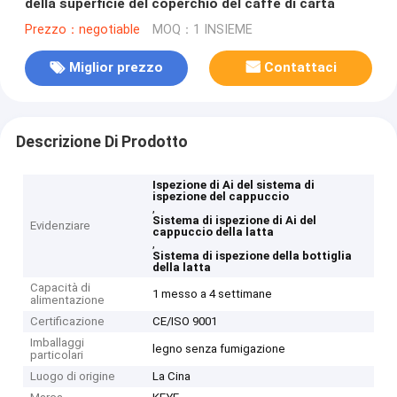
della superficie del coperchio del caffè di carta
Prezzo：negotiable
MOQ：1 INSIEME
Miglior prezzo
Contattaci
Descrizione Di Prodotto
Ispezione di Ai del sistema di
ispezione del cappuccio
,
Sistema di ispezione di Ai del
Evidenziare
cappuccio della latta
,
Sistema di ispezione della bottiglia
della latta
Capacità di
1 messo a 4 settimane
alimentazione
Certificazione
CE/ISO 9001
Imballaggi
legno senza fumigazione
particolari
Luogo di origine
La Cina