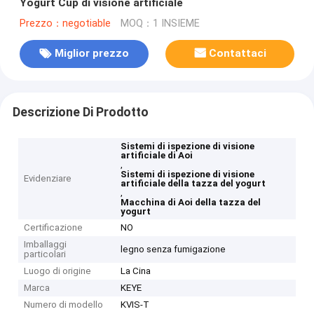
Yogurt Cup di visione artificiale
Prezzo：negotiable
MOQ：1 INSIEME
Miglior prezzo
Contattaci
Descrizione Di Prodotto
Sistemi di ispezione di visione
artificiale di Aoi
,
Sistemi di ispezione di visione
Evidenziare
artificiale della tazza del yogurt
,
Macchina di Aoi della tazza del
yogurt
Certificazione
NO
Imballaggi
legno senza fumigazione
particolari
Luogo di origine
La Cina
Marca
KEYE
Numero di modello
KVIS-T