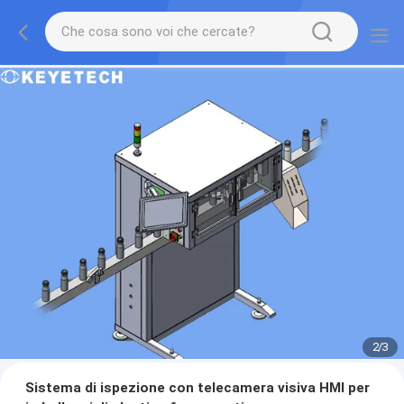
2
/
3
Sistema di ispezione con telecamera visiva HMI per