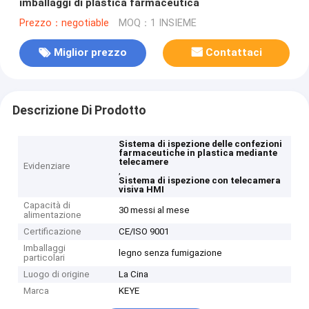
imballaggi di plastica farmaceutica
Prezzo：negotiable
MOQ：1 INSIEME
Miglior prezzo
Contattaci
Descrizione Di Prodotto
Sistema di ispezione delle confezioni
farmaceutiche in plastica mediante
telecamere
Evidenziare
,
Sistema di ispezione con telecamera
visiva HMI
Capacità di
30 messi al mese
alimentazione
Certificazione
CE/ISO 9001
Imballaggi
legno senza fumigazione
particolari
Luogo di origine
La Cina
Marca
KEYE