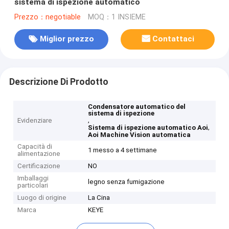
sistema di ispezione automatico
Prezzo：negotiable
MOQ：1 INSIEME
Miglior prezzo
Contattaci
Descrizione Di Prodotto
Condensatore automatico del
sistema di ispezione
,
Evidenziare
,
Sistema di ispezione automatico Aoi
Aoi Machine Vision automatica
Capacità di
1 messo a 4 settimane
alimentazione
Certificazione
NO
Imballaggi
legno senza fumigazione
particolari
Luogo di origine
La Cina
Marca
KEYE