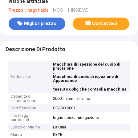
visione artificiale
Prezzo：negotiable
MOQ：1 INSIEME
Miglior prezzo
Contattaci
Descrizione Di Prodotto
Macchina di ispezione del cuoio di
precisione
,
Evidenziare
Macchina di cuoio di ispezione di
Appareance
,
tessuto 60kg che controlla macchina
Capacità di
2000 insiemi all'anno
alimentazione
Certificazione
CE/ISO 9001
Imballaggi
legno senza fumigazione
particolari
Luogo di origine
La Cina
Marca
KEYE