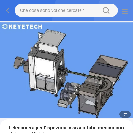
2
/
4
Telecamera per l'ispezione visiva a tubo medico con