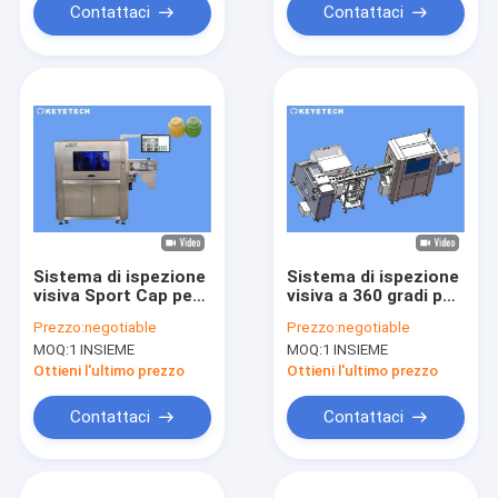
Contattaci
Contattaci
Sistema di ispezione
Sistema di ispezione
visiva Sport Cap per
visiva a 360 gradi per
imballaggi di bevande
chiusure di bottiglie
Prezzo:
negotiable
Prezzo:
negotiable
liquide
da 20 mm a 38 mm
MOQ:
1 INSIEME
MOQ:
1 INSIEME
Ottieni l'ultimo prezzo
Ottieni l'ultimo prezzo
Contattaci
Contattaci