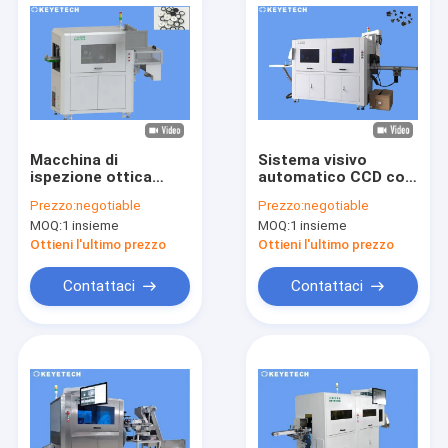
Macchina di
Sistema visivo
ispezione ottica
automatico CCD con
automatica per
accessori in plastica
Prezzo:
negotiable
Prezzo:
negotiable
accessori
e ispezione su
MOQ:
1 insieme
MOQ:
1 insieme
dell'industria della
piattaforma rotante
plastica medicale
in vetro
Ottieni l'ultimo prezzo
Ottieni l'ultimo prezzo
Contattaci
Contattaci
Casa
Prodotti
Circa noi