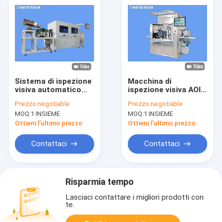
Sistema di ispezione
Macchina di
visiva automatico
ispezione visiva AOI
completo per
per la chiusura con
Prezzo:
negotiable
Prezzo:
negotiable
chiusure irregolari
tappo in plastica per
MOQ:
1 INSIEME
MOQ:
1 INSIEME
dei tappi
l'industria alimentare
e delle bevande
Ottieni l'ultimo prezzo
Ottieni l'ultimo prezzo
Contattaci
Contattaci
Risparmia tempo
Lasciaci contattare i migliori prodotti con
te.