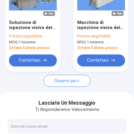
Giro della fabbrica
Controllo di qualità
Soluzione di
Macchina di
ispezione visiva del
ispezione visiva del
Contattici
sigillo in gomma e
coperchio del caffè a
Prezzo:
negotiable
Prezzo:
negotiable
plastica AOI per i
polpa stampata con
MOQ:
1 insieme
MOQ:
1 insieme
produttori industriali
l'ultimo algoritmo AI
Notizie
Ottieni l'ultimo prezzo
Ottieni l'ultimo prezzo
Richieda una citazione
Contattaci
Contattaci
Osservi più
Macchina per l'ispezione delle bottiglie
Macchina di ispezione del tappo
Lasciate Un Messaggio
Ti Risponderemo Velocemente
Macchina per l'ispezione della preforma
Macchina di ispezione IML