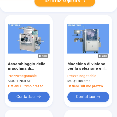
Dai il tuo requisito
Assemblaggio della
Macchina di visione
macchina di
per la selezione e il
selezione dei difetti
controllo qualità di
Prezzo:
negotiable
Prezzo:
negotiable
del tappo della
componenti
MOQ:
1 INSIEME
MOQ:
1 insieme
bottiglia con sistema
stampati a iniezione
di monitoraggio AI
di plastica
Ottieni l'ultimo prezzo
Ottieni l'ultimo prezzo
Contattaci
Contattaci