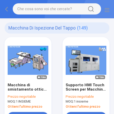
Macchina Di Ispezione Del Tappo
(149)
Macchina di
Supporto HMI Touch
smistamento ottico
Screen per Macchina
a visione artificiale
di Ispezione Visiva
Prezzo:
negotiable
Prezzo:
negotiable
per tappi di acqua
con Telecamera
MOQ:
1 INSIEME
MOQ:
1 insieme
minerale basata su IA
Online Offline
con dispositivo di
Ottieni l'ultimo prezzo
Ottieni l'ultimo prezzo
alimentazione