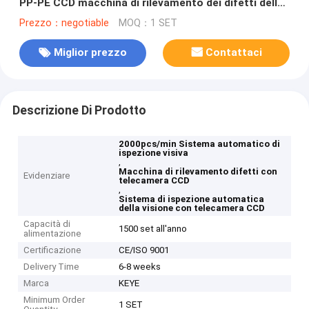
PP-PE CCD macchina di rilevamento dei difetti della
fotocamera
Prezzo：negotiable
MOQ：1 SET
Miglior prezzo
Contattaci
Descrizione Di Prodotto
2000pcs/min Sistema automatico di
ispezione visiva
,
Macchina di rilevamento difetti con
Evidenziare
telecamera CCD
,
Sistema di ispezione automatica
della visione con telecamera CCD
Capacità di
1500 set all'anno
alimentazione
Certificazione
CE/ISO 9001
Delivery Time
6-8 weeks
Marca
KEYE
Minimum Order
1 SET