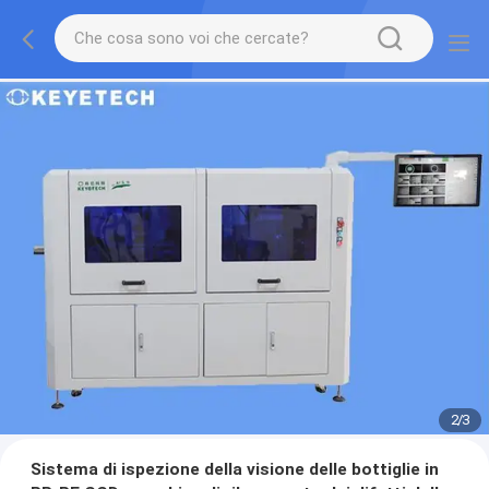
2
/
3
Sistema di ispezione della visione delle bottiglie in