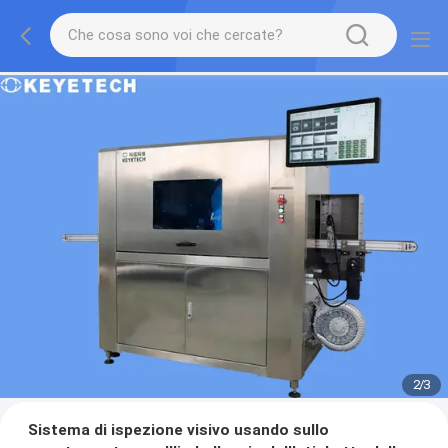
2
/
3
Sistema di ispezione visivo usando sullo