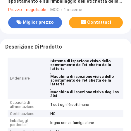
spostamento e sull'imballaggio dell'etichetta della
latteria
Prezzo：negotiable
MOQ：1 insieme
Miglior prezzo
Contattaci
Descrizione Di Prodotto
Sistema di ispezione visivo dello
spostamento dell'etichetta della
latteria
,
Macchina di ispezione visiva dello
Evidenziare
spostamento dell'etichetta della
latteria
,
Macchina di ispezione visiva degli ss
304
Capacità di
1 set ogni 6 settimane
alimentazione
Certificazione
NO
Imballaggi
legno senza fumigazione
particolari