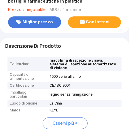
bottiglie farmaceutiche in plastica
Prezzo：negotiable
MOQ：1 insieme
Miglior prezzo
Contattaci
Descrizione Di Prodotto
,
macchina di ispezione visiva
Evidenziare
sistema di ispezione automatizzato
di visione
Capacità di
1500 serie all'anno
alimentazione
Certificazione
CE/ISO 9001
Imballaggi
legno senza fumigazione
particolari
Luogo di origine
La Cina
Marca
KEYE
Osservi più