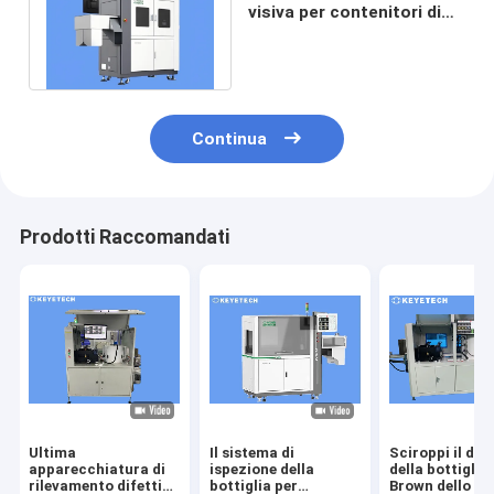
visiva per contenitori di
bottiglie farmaceutiche in
plastica
Continua
Prodotti Raccomandati
Ultima
Il sistema di
Sciroppi il dif
apparecchiatura di
ispezione della
della bottiglia 
rilevamento difetti
bottiglia per
Brown dello sp