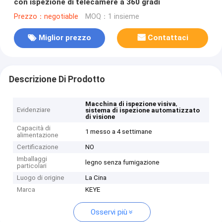
con ispezione di telecamere a 360 gradi
Prezzo：negotiable
MOQ：1 insieme
Miglior prezzo
Contattaci
Descrizione Di Prodotto
,
Macchina di ispezione visiva
Evidenziare
sistema di ispezione automatizzato
di visione
Capacità di
1 messo a 4 settimane
alimentazione
Certificazione
NO
Imballaggi
legno senza fumigazione
particolari
Luogo di origine
La Cina
Marca
KEYE
Osservi più