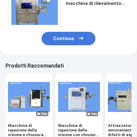
macchina di rilevamento
difetti con ispezione di
telecamere a 360 gradi
Continua
Prodotti Raccomandati
Macchina di
Macchina di
Attrezzatura p
ispezione della
ispezione della
smistamento d
visione a chiusura
visione con chiusura
difetti di aspe