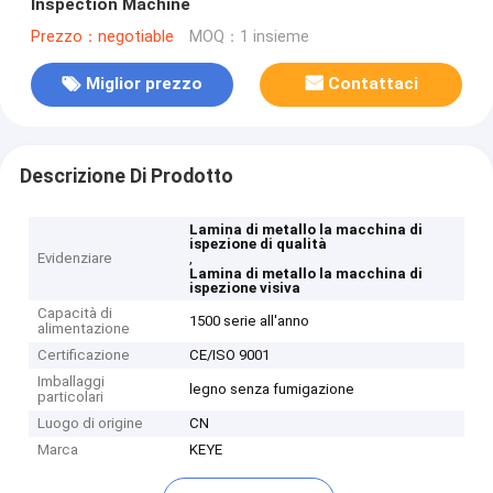
Inspection Machine
Prezzo：negotiable
MOQ：1 insieme
Miglior prezzo
Contattaci
Descrizione Di Prodotto
Lamina di metallo la macchina di
ispezione di qualità
Evidenziare
,
Lamina di metallo la macchina di
ispezione visiva
Capacità di
1500 serie all'anno
alimentazione
Certificazione
CE/ISO 9001
Imballaggi
legno senza fumigazione
particolari
Luogo di origine
CN
Marca
KEYE