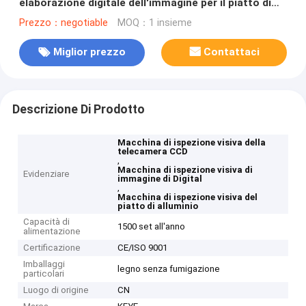
elaborazione digitale dell'immagine per il piatto di
alluminio
Prezzo：negotiable
MOQ：1 insieme
Miglior prezzo
Contattaci
Descrizione Di Prodotto
Macchina di ispezione visiva della
telecamera CCD
,
Macchina di ispezione visiva di
Evidenziare
immagine di Digital
,
Macchina di ispezione visiva del
piatto di alluminio
Capacità di
1500 set all'anno
alimentazione
Certificazione
CE/ISO 9001
Imballaggi
legno senza fumigazione
particolari
Luogo di origine
CN