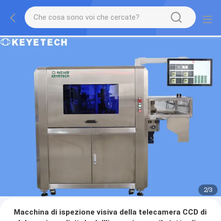
2
/
3
Macchina di ispezione visiva della telecamera CCD di