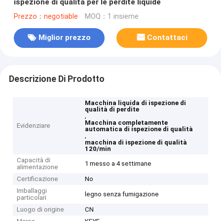
ispezione di qualità per le perdite liquide
Prezzo：negotiable
MOQ：1 insieme
Miglior prezzo
Contattaci
Descrizione Di Prodotto
Macchina liquida di ispezione di
qualità di perdite
,
Macchina completamente
Evidenziare
automatica di ispezione di qualità
,
macchina di ispezione di qualità
120/min
Capacità di
1 messo a 4 settimane
alimentazione
Certificazione
No
Imballaggi
legno senza fumigazione
particolari
Luogo di origine
CN