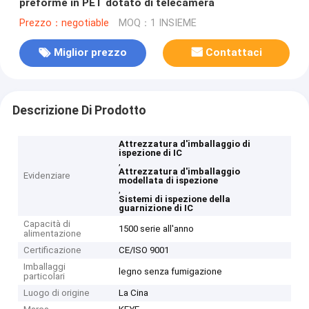
preforme in PET dotato di telecamera
Prezzo：negotiable
MOQ：1 INSIEME
Miglior prezzo
Contattaci
Descrizione Di Prodotto
Attrezzatura d'imballaggio di
ispezione di IC
,
Attrezzatura d'imballaggio
Evidenziare
modellata di ispezione
,
Sistemi di ispezione della
guarnizione di IC
Capacità di
1500 serie all'anno
alimentazione
Certificazione
CE/ISO 9001
Imballaggi
legno senza fumigazione
particolari
Luogo di origine
La Cina