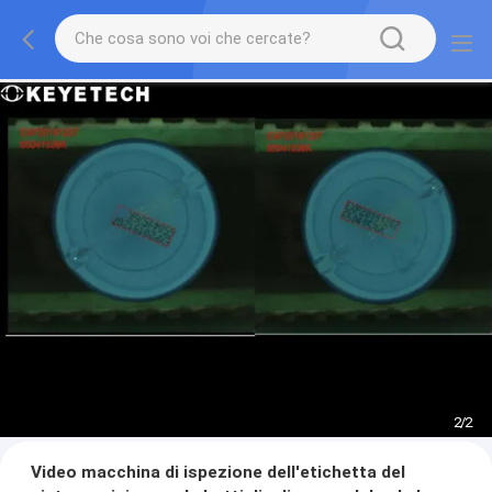
2
/
2
Video macchina di ispezione dell'etichetta del