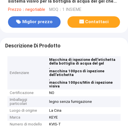
sistema visivo per la bottiglia di acqua del gel che
imballa 100pcs/Min
Prezzo：negotiable
MOQ：1 INSIEME
Miglior prezzo
Contattaci
Descrizione Di Prodotto
Macchina di ispezione dell'etichetta
della bottiglia di acqua del gel
,
macchina 100pcs di ispezione
Evidenziare
dell'etichetta
,
macchina 100pcs/Min di ispezione
visiva
Certificazione
NO
Imballaggi
legno senza fumigazione
particolari
Luogo di origine
La Cina
Marca
KEYE
Numero di modello
KVIS-T