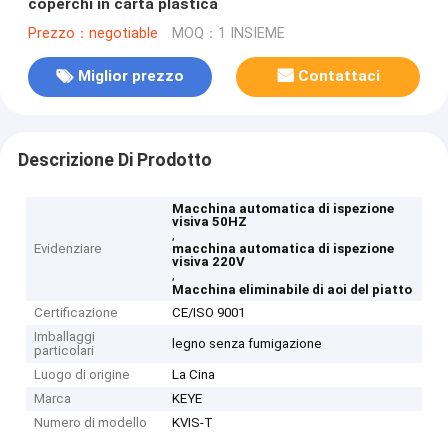
coperchi in carta plastica
Prezzo：negotiable
MOQ：1 INSIEME
Miglior prezzo
Contattaci
Descrizione Di Prodotto
Macchina automatica di ispezione
visiva 50HZ
,
Evidenziare
macchina automatica di ispezione
visiva 220V
,
Macchina eliminabile di aoi del piatto
Certificazione
CE/ISO 9001
Imballaggi
legno senza fumigazione
particolari
Luogo di origine
La Cina
Marca
KEYE
Numero di modello
KVIS-T