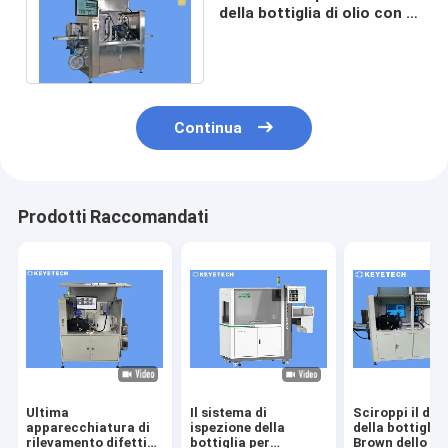
della bottiglia di olio con il
modulo dell'acquisizione
dei dati
Continua
Prodotti Raccomandati
Ultima
Il sistema di
Sciroppi il dif
apparecchiatura di
ispezione della
della bottiglia 
rilevamento difetti
bottiglia per
Brown dello sp