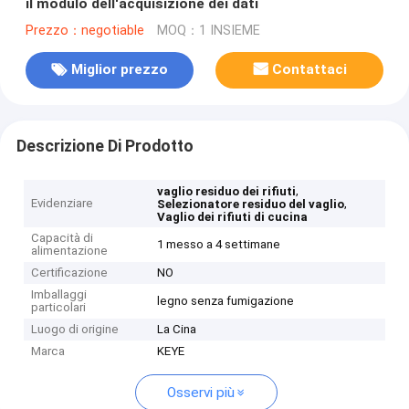
il modulo dell'acquisizione dei dati
Prezzo：negotiable
MOQ：1 INSIEME
Miglior prezzo
Contattaci
Descrizione Di Prodotto
,
vaglio residuo dei rifiuti
Evidenziare
,
Selezionatore residuo del vaglio
Vaglio dei rifiuti di cucina
Capacità di
1 messo a 4 settimane
alimentazione
Certificazione
NO
Imballaggi
legno senza fumigazione
particolari
Luogo di origine
La Cina
Marca
KEYE
Osservi più