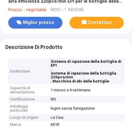
alta efficienza 220pcs/min EPI per le bottiglie della
bevanda
Prezzo：negotiable
MOQ：1 INSIEME
Miglior prezzo
Contattaci
Descrizione Di Prodotto
Sistema di ispezione della bottiglia di
EPI
,
Evidenziare
sistema di ispezione della bottiglia
220pcs/min
,
Macchina di ebi delle bottiglie
Capacità di
1 messo a 4 settimane
alimentazione
Certificazione
NO
Imballaggi
legno senza fumigazione
particolari
Luogo di origine
La Cina
Marca
KEYE