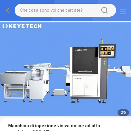
2
/
5
Macchina di ispezione visiva online ad alta