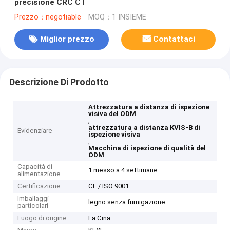
precisione CRC CT
Prezzo：negotiable
MOQ：1 INSIEME
Miglior prezzo
Contattaci
Descrizione Di Prodotto
Attrezzatura a distanza di ispezione
visiva del ODM
,
attrezzatura a distanza KVIS-B di
Evidenziare
ispezione visiva
,
Macchina di ispezione di qualità del
ODM
Capacità di
1 messo a 4 settimane
alimentazione
Certificazione
CE / ISO 9001
Imballaggi
legno senza fumigazione
particolari
Luogo di origine
La Cina