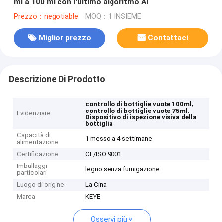
ml a 100 ml con l'ultimo algoritmo AI
Prezzo：negotiable
MOQ：1 INSIEME
Miglior prezzo
Contattaci
Descrizione Di Prodotto
,
controllo di bottiglie vuote 100ml
,
controllo di bottiglie vuote 75ml
Evidenziare
Dispositivo di ispezione visiva della
bottiglia
Capacità di
1 messo a 4 settimane
alimentazione
Certificazione
CE/ISO 9001
Imballaggi
legno senza fumigazione
particolari
Luogo di origine
La Cina
Marca
KEYE
Osservi più