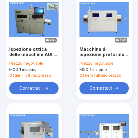
Ispezione ottica
Macchina di
delle macchine AOI e
ispezione preforma
AVI per chiusure di
rilevare tutti i difetti
Prezzo:
negotiable
Prezzo:
negotiable
coperture di tubi
superficiali con
MOQ:
1 insieme
MOQ:
1 insieme
stratificate
sistema di
movimentazione
Ottieni l'ultimo prezzo
Ottieni l'ultimo prezzo
Contattaci
Contattaci
Casa
Prodotti
Circa noi