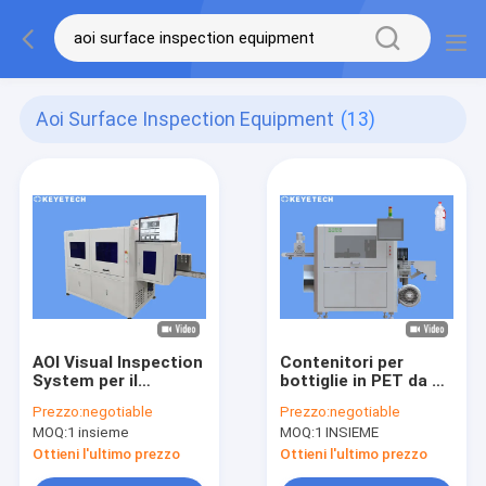
Aoi Surface Inspection Equipment
(13)
AOI Visual Inspection
Contenitori per
System per il
bottiglie in PET da 1
controllo della
litro Macchina per
Prezzo:
negotiable
Prezzo:
negotiable
guarnizione della
l'ispezione visiva
MOQ:
1 insieme
MOQ:
1 INSIEME
guarnizione del
delle bottiglie KVIS-B
tappo di bottiglia
Ottieni l'ultimo prezzo
Ottieni l'ultimo prezzo