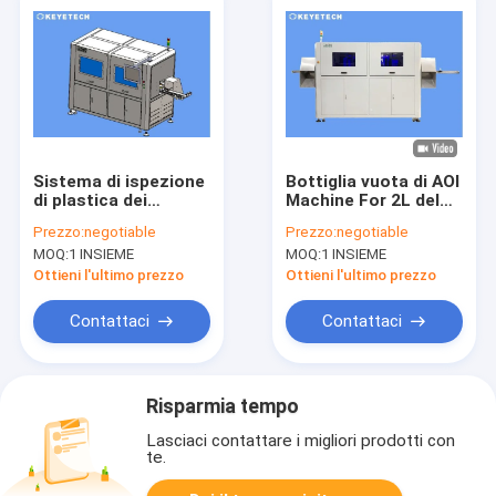
Sistema di ispezione
Bottiglia vuota di AOI
di plastica dei
Machine For 2L del
coperchi del caffè
sistema di
Prezzo:
negotiable
Prezzo:
negotiable
con l'alta macchina
rilevamento della
MOQ:
1 INSIEME
MOQ:
1 INSIEME
fotografica
superficie & di
industriale di Piexl
perdita
Ottieni l'ultimo prezzo
Ottieni l'ultimo prezzo
Contattaci
Contattaci
Risparmia tempo
Lasciaci contattare i migliori prodotti con
te.