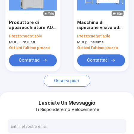
Giro della fabbrica
Controllo di qualità
Produttore di
Macchina di
apparecchiature AOI
ispezione visiva ad
Contattici
Soluzioni di
alta precisione per
Prezzo:
negotiable
Prezzo:
negotiable
ispezione
prodotti a base di
MOQ:
1 INSIEME
MOQ:
1 insieme
automatizzate
polpa moltiplicata
Notizie
efficienti per
Ottieni l'ultimo prezzo
Ottieni l'ultimo prezzo
bottiglie di plastica
Richieda una citazione
Contattaci
Contattaci
Osservi più
Macchina per l'ispezione delle bottiglie
Macchina di ispezione del tappo
Lasciate Un Messaggio
Ti Risponderemo Velocemente
Macchina per l'ispezione della preforma
Macchina di ispezione IML