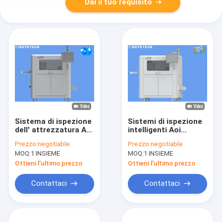
Dai il tuo requisito
Sistema di ispezione
Sistemi di ispezione
dell' attrezzatura Aoi
intelligenti Aoi
industriale online per
Machine For Yogurt
Prezzo:
negotiable
Prezzo:
negotiable
5 galloni
Cup di visione
MOQ:
1 INSIEME
MOQ:
1 INSIEME
artificiale
Ottieni l'ultimo prezzo
Ottieni l'ultimo prezzo
Contattaci
Contattaci