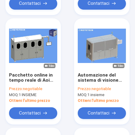
Contattaci
Contattaci
Pacchetto online in
Automazione del
tempo reale di Aoi
sistema di visione
Inspection Machine
AOI
Prezzo:
negotiable
Prezzo:
negotiable
For Box che stampa
MOQ:
1 INSIEME
MOQ:
1 insieme
rilevazione
Ottieni l'ultimo prezzo
Ottieni l'ultimo prezzo
Contattaci
Contattaci