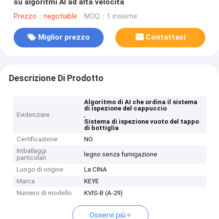
su algoritmi AI ad alta velocità
Prezzo：negotiable
MOQ：1 insieme
Miglior prezzo
Contattaci
Descrizione Di Prodotto
Algoritmo di AI che ordina il sistema
di ispezione del cappuccio
Evidenziare
,
Sistema di ispezione vuoto del tappo
di bottiglia
Certificazione
NO
Imballaggi
legno senza fumigazione
particolari
Luogo di origine
La CINA
Marca
KEYE
Numero di modello
KVIS-B (A-29)
Osservi più