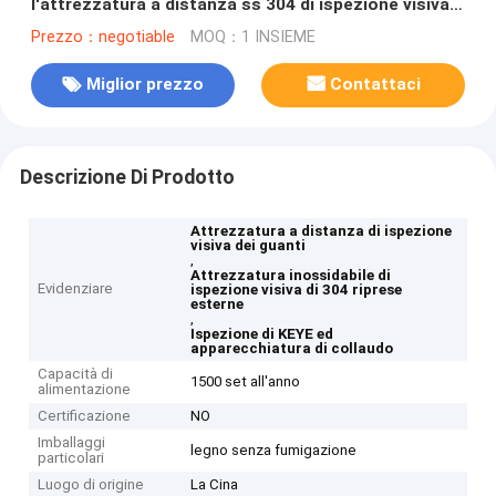
l'attrezzatura a distanza ss 304 di ispezione visiva
materiale
Prezzo：negotiable
MOQ：1 INSIEME
Miglior prezzo
Contattaci
Descrizione Di Prodotto
Attrezzatura a distanza di ispezione
visiva dei guanti
,
Attrezzatura inossidabile di
Evidenziare
ispezione visiva di 304 riprese
esterne
,
Ispezione di KEYE ed
apparecchiatura di collaudo
Capacità di
1500 set all'anno
alimentazione
Certificazione
NO
Imballaggi
legno senza fumigazione
particolari
Luogo di origine
La Cina