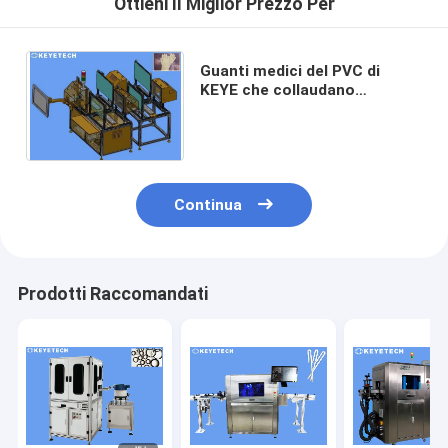
Ottieni Il Miglior Prezzo Per
Guanti medici del PVC di
KEYE che collaudano
l'attrezzatura a distanza ss
304 di ispezione visiva
materiale
Continua
Prodotti Raccomandati